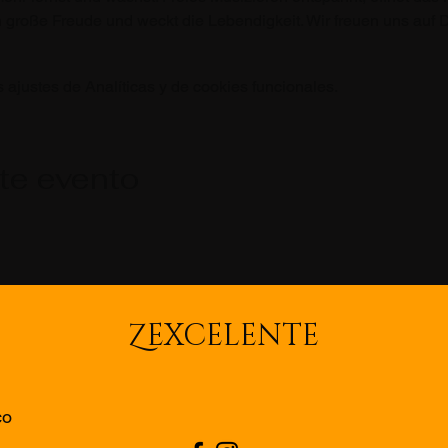
große Freude und weckt die Lebendigkeit. Wir freuen uns auf D
ajustes de Analíticas y de cookies funcionales.
te evento
Z
EXCELENTE
co