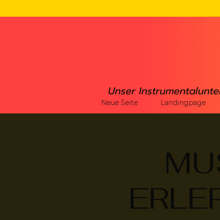
Unser Instrumentalunte
Neue Seite
Landingpage
MU
ERLER