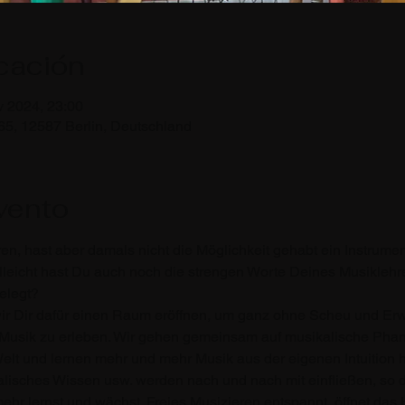
icación
v 2024, 23:00
65, 12587 Berlin, Deutschland
vento
n, hast aber damals nicht die Möglichkeit gehabt ein Instrument 
lleicht hast Du auch noch die strengen Worte Deines Musiklehr
elegt?
r Dir dafür einen Raum eröffnen, um ganz ohne Scheu und Erwa
sik zu erleben. Wir gehen gemeinsam auf musikalische Phanta
Welt und lernen mehr und mehr Musik aus der eigenen Intuition h
lisches Wissen usw. werden nach und nach mit einfließen, so 
r lernst und wächst. Freies Musizieren entspannt, öffnet das H