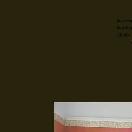
In gem
In eine
Musik-