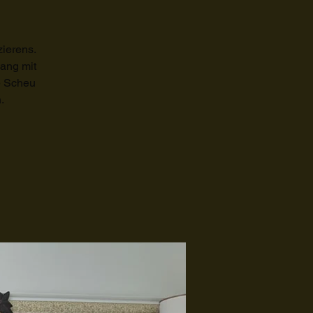
ierens.
gang mit
e Scheu
.