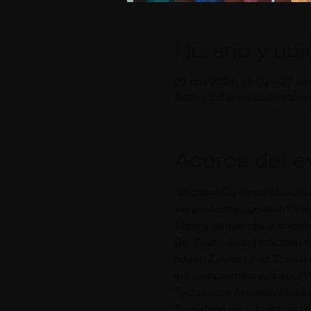
Horario y ub
20 nov 2024, 19:00 – 27 no
Berlin, Scharnweberstraße 
Acerca del e
Möchtest Du gerne Musiziere
Vergessenheit geraten? Vie
Thema ist irgendwie angstb
Bei Zauberklang möchten wi
neuen Zugang zum Thema Mu
auf Instrumenten aus aller 
Technische Aspekte, Musika
Teilnahme auch mehr und meh