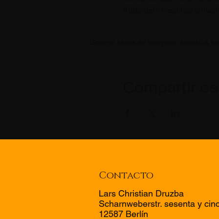
Außerdem macht es einfach 
Google Maps se bloqueó debido a tus 
Compartir es
Contacto
Lars Christian Druzba
Scharnweberstr. sesenta y cin
12587 Berlín