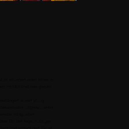
zu erlernen oder ist es in 
ers im Ohr und das ganze 
rtungen einen völlig 
siereisen, improvisieren 
eraus zu spielen. 
dass Du bei regelmäßiger 
erz und reinigt den Geist. 