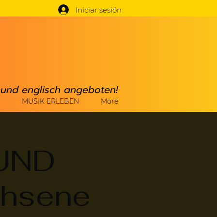
Iniciar sesión
h und englisch angeboten!
MUSIK ERLEBEN
More
UND
chsene