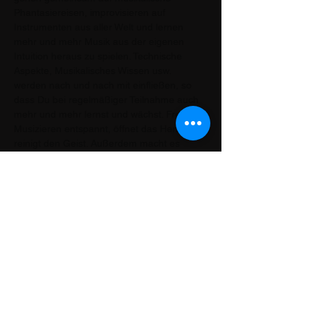
Phantasiereisen, improvisieren auf 
Instrumenten aus aller Welt und lernen 
mehr und mehr Musik aus der eigenen 
Intuition heraus zu spielen. Technische 
Aspekte, Musikalisches Wissen usw. 
werden nach und nach mit einfließen, so 
dass Du bei regelmäßiger Teilnahme auch 
mehr und mehr lernst und wächst. Freies 
Musizieren entspannt, öffnet das Herz und 
reinigt den Geist. Außerdem macht es 
einfach große Freude und weckt die 
Lebendigkeit. Wir freuen uns auf Dich!
Compartir este evento