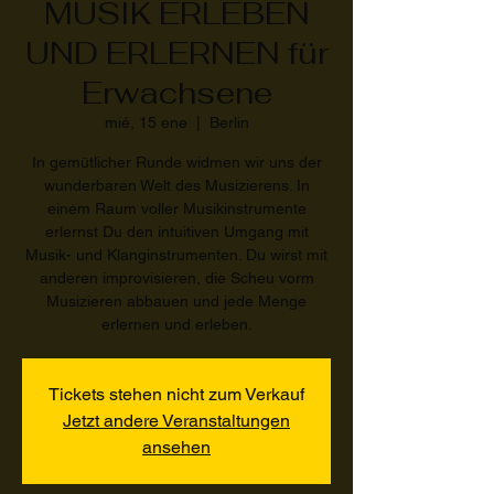
MUSIK ERLEBEN
UND ERLERNEN für
Erwachsene
mié, 15 ene
  |  
Berlin
In gemütlicher Runde widmen wir uns der
wunderbaren Welt des Musizierens. In
einem Raum voller Musikinstrumente
erlernst Du den intuitiven Umgang mit
Musik- und Klanginstrumenten. Du wirst mit
anderen improvisieren, die Scheu vorm
Musizieren abbauen und jede Menge
erlernen und erleben.
Tickets stehen nicht zum Verkauf
Jetzt andere Veranstaltungen
ansehen