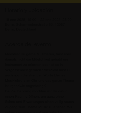
Horario y ubicación
15 ene 2025, 19:00 – 22 ene 2025, 23:00
Berlin, Scharnweberstraße 65, 12587
Berlin, Deutschland
Acerca del evento
Möchtest Du gerne Musizieren, hast aber 
damals nicht die Möglichkeit gehabt ein 
Instrument zu erlernen oder ist es in 
Vergessenheit geraten? Vielleicht hast Du 
auch noch die strengen Worte Deines 
Musiklehrers im Ohr und das ganze Thema 
ist irgendwie angstbelegt?
Bei Zauberklang möchten wir Dir dafür 
einen Raum eröffnen, um ganz ohne 
Scheu und Erwartungen einen völlig neuen 
Zugang zum Thema Musik zu erleben. Wir 
gehen gemeinsam auf musikalische 