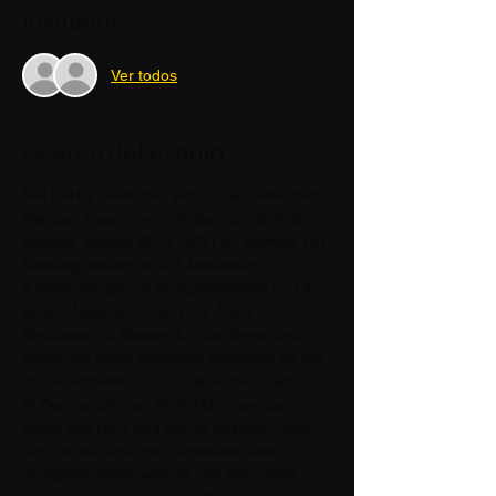
Invitados
Ver todos
Acerca del evento
SATSANG  bedeutet, sich in Gemeinschaft 
(Sanga) zusammenzufinden, um sich dem 
wahren, ewigen SEIN (SAT) zu widmen. Ein 
Satsang besteht aus: 1.Meditation, 
2.Mantrasingen, 3.Yogaphilosophie und 4. 
einem Abschlussritual (z.B. Arati)
Meditation ist Balsam für  die Seele und 
bietet uns einen wichtigen Ausgleich zu der 
immer schneller funktionierenden, nach 
Außen gerichteten Welt. Mantrasingen 
öffnet das Herz und befreit unseren Geist, 
bzw. befreit uns vom ruhelosen Geist.
Yogaphilosophie widmet sich den tiefen 