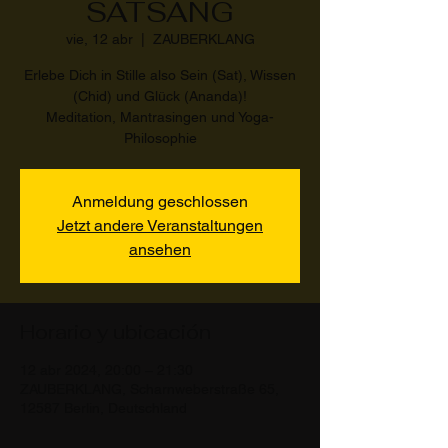
SATSANG
vie, 12 abr
  |  
ZAUBERKLANG
Erlebe Dich in Stille also Sein (Sat), Wissen
(Chid) und Glück (Ananda)!
Meditation, Mantrasingen und Yoga-
Philosophie
Anmeldung geschlossen
Jetzt andere Veranstaltungen
ansehen
Horario y ubicación
12 abr 2024, 20:00 – 21:30
ZAUBERKLANG, Scharnweberstraße 65,
12587 Berlin, Deutschland