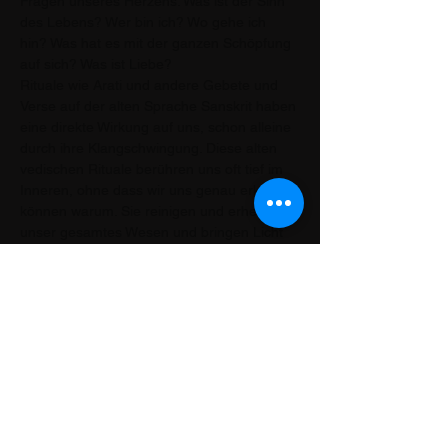
Fragen unseres Herzens: Was ist der Sinn 
des Lebens? Wer bin ich? Wo gehe ich 
hin? Was hat es mit der ganzen Schöpfung 
auf sich? Was ist Liebe?
Rituale wie Arati und andere Gebete und 
Verse auf der alten Sprache Sanskrit haben 
eine direkte Wirkung auf uns, schon alleine 
durch ihre Klangschwingung. Diese alten 
vedischen Rituale berühren uns oft tief im 
Inneren, ohne dass wir uns genau erklären 
können warum. Sie reinigen und erheben 
unser gesamtes Wesen und bringen Licht 
in…
Mostrar más
Compartir este evento