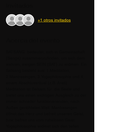
Invitados
+1 otros invitados
Acerca del evento
SATSANG  bedeutet, sich in Gemeinschaft 
(Sanga) zusammenzufinden, um sich dem 
wahren, ewigen SEIN (SAT) zu widmen. Ein 
Satsang besteht aus: 1.Meditation, 
2.Mantrasingen, 3.Yogaphilosophie und 4. 
einem Abschlussritual (z.B. Arati)
Meditation ist Balsam für  die Seele und 
bietet uns einen wichtigen Ausgleich zu der 
immer schneller funktionierenden, nach 
Außen gerichteten Welt. Mantrasingen 
öffnet das Herz und befreit unseren Geist, 
bzw. befreit uns vom ruhelosen Geist.
Yogaphilosophie widmet sich den tiefen 