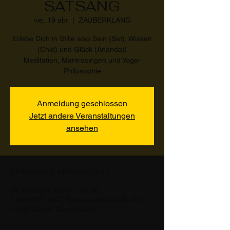
SATSANG
vie, 19 abr
  |  
ZAUBERKLANG
Erlebe Dich in Stille also Sein (Sat), Wissen
(Chid) und Glück (Ananda)!
Meditation, Mantrasingen und Yoga-
Philosophie
Anmeldung geschlossen
Jetzt andere Veranstaltungen
ansehen
Horario y ubicación
19 abr 2024, 20:00 – 22:30
ZAUBERKLANG, Scharnweberstraße 65,
12587 Berlin, Deutschland