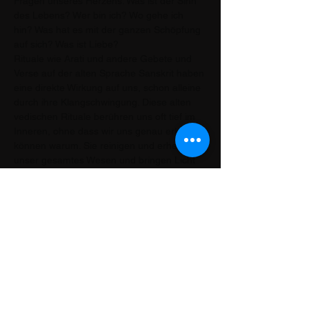
Fragen unseres Herzens: Was ist der Sinn 
des Lebens? Wer bin ich? Wo gehe ich 
hin? Was hat es mit der ganzen Schöpfung 
auf sich? Was ist Liebe?
Rituale wie Arati und andere Gebete und 
Verse auf der alten Sprache Sanskrit haben 
eine direkte Wirkung auf uns, schon alleine 
durch ihre Klangschwingung. Diese alten 
vedischen Rituale berühren uns oft tief im 
Inneren, ohne dass wir uns genau erklären 
können warum. Sie reinigen und erheben 
unser gesamtes Wesen und bringen Licht 
in…
Mostrar más
Compartir este evento