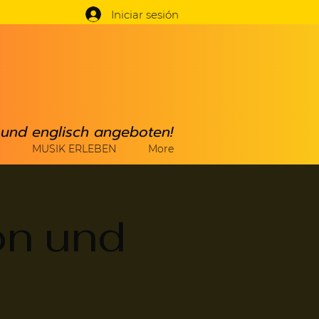
Iniciar sesión
h und englisch angeboten!
MUSIK ERLEBEN
More
on und