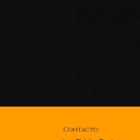
Erlebe Dich in Stille als 
Mit
 Meditation, Mantrasinge
"wirklich" und "ewig" ist).
Google Maps se bloqueó debido a tus 
Compartir es
Contacto