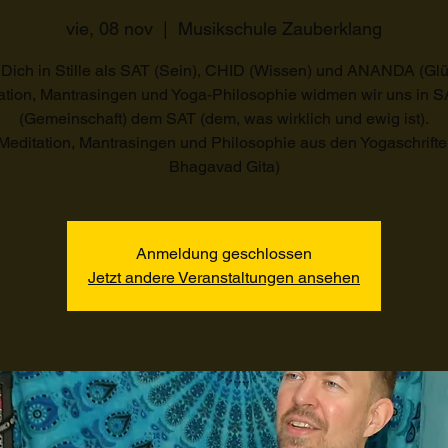
vie, 08 nov
  |  
Musikschule Zauberklang
 Dich in Stille als SAT (Sein), CHID (Wissen) und ANANDA (Glüc
ation, Mantrasingen und Yoga-Philosophie widmen wir uns in
(Gemeinschaft) dem SAT (dem, was wirklich und ewig ist).
 Meditation, Mantrasingen und Philosophie aus den Yogaschrifte
Bhagavad Gita)
Anmeldung geschlossen
Jetzt andere Veranstaltungen ansehen