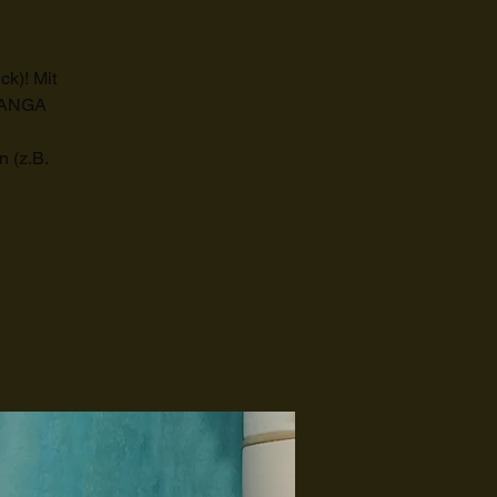
k)! Mit
 SANGA
n (z.B.