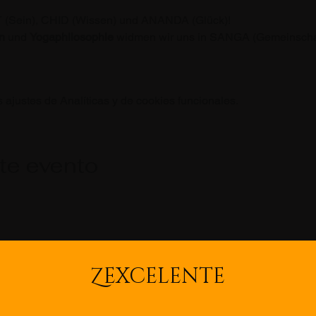
SAT (Sein), CHID (Wissen) und ANANDA (Glück)! 
n
 und 
Yogaphilosophie
 widmen wir uns in SANGA (Gemeinscha
ajustes de Analíticas y de cookies funcionales.
te evento
Z
EXCELENTE