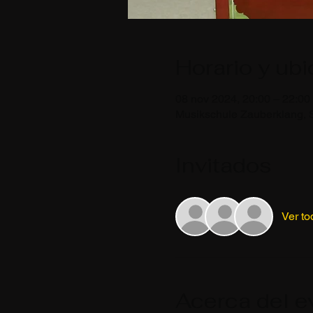
Horario y ub
08 nov 2024, 20:00 – 22:00
Musikschule Zauberklang, 
Invitados
Ver to
Acerca del e