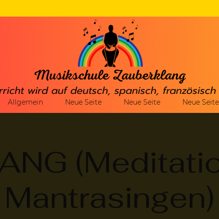
rricht wird auf deutsch, spanisch, französisc
Allgemein
Neue Seite
Neue Seite
Neue Seite
NG (Meditati
Mantrasingen)