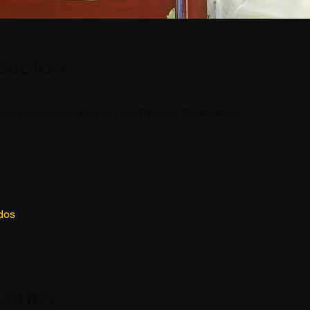
icación
Scharnweberstraße 65, 12587 Berlin, Deutschland
dos
vento