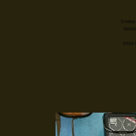
Erlebe
Medit
Stille