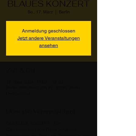
BLAUES KONZERT
So., 17. März
  |  
Berlin
Anmeldung geschlossen
Jetzt andere Veranstaltungen
ansehen
Zeit & Ort
17. März 2024, 17:00 – 19:00
Berlin, Bölschestraße 87, 12587 Berlin,
Deutschland
Über die Veranstaltung
DAS BLAUE KONZERT - Ein 
Gitarrenkonzert von Frank Johannes 