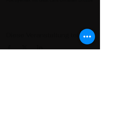
Pokrzywniak mit Gast Lars Christian Druzba
Diese Veranstaltung teilen
Kontakt
Lars Christian Druzba
Scharnweberstr. 65
12587 Berlin
0176 63 84 98 25
mail (at) musikschule-zauberklang.de
Z
AUBERKLANG