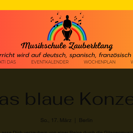
rricht wird auf deutsch, spanisch, französisc
KTI DAS
EVENTKALENDER
WOCHENPLAN
as blaue Konze
So., 17. März
  |  
Berlin
Lasse Dich verzaubern von einer Reise durch die Gitarrenmusik