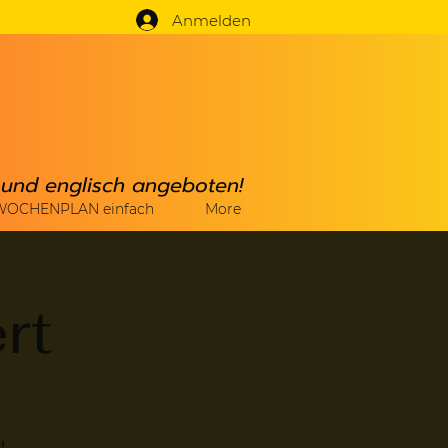
Anmelden
h und englisch angeboten!
WOCHENPLAN einfach
More
rt
!