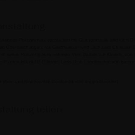
anstaltung
Johannes Pokrzywniak verzaubert mit Gitarrenmusik und führt D
en Überraschungen. Als Gastmusiker wird Dich Lars Christian D
 mit seiner Konzertgitarre nehmen. Vom Barock zur Klassik, von
r Rockmusik auf E-Gitarren. Lass Dich überraschen von einem
tics- und funktionalen Cookie-Einstellungen blockiert.
taltung teilen