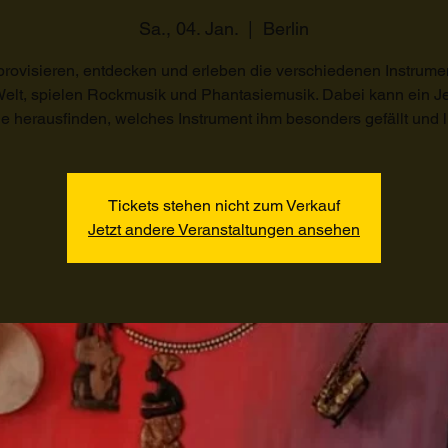
Sa., 04. Jan.
  |  
Berlin
provisieren, entdecken und erleben die verschiedenen Instrume
 Welt, spielen Rockmusik und Phantasiemusik. Dabei kann ein Je
 herausfinden, welches Instrument ihm besonders gefällt und l
Tickets stehen nicht zum Verkauf
Jetzt andere Veranstaltungen ansehen