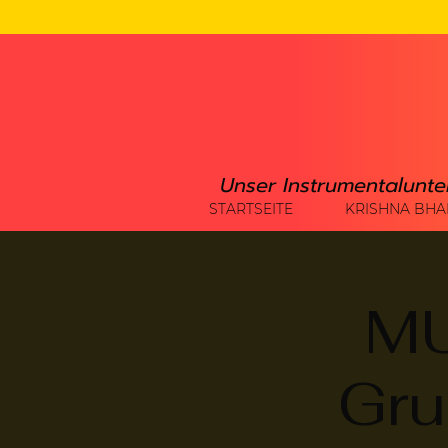
Unser Instrumentalunte
STARTSEITE
KRISHNA BHA
MU
Gru