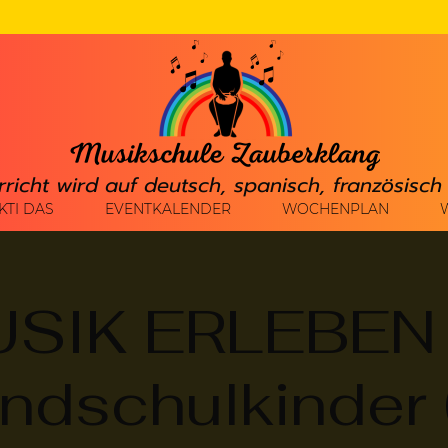
rricht wird auf deutsch, spanisch, französisc
KTI DAS
EVENTKALENDER
WOCHENPLAN
SIK ERLEBEN 
ndschulkinder 