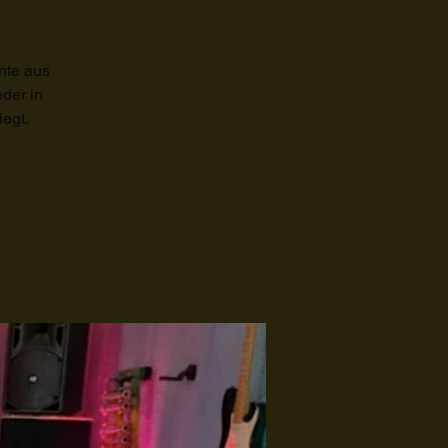
nte aus
der in
iegt.