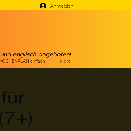
Anmelden
h und englisch angeboten!
WOCHENPLAN einfach
More
für
(7+)