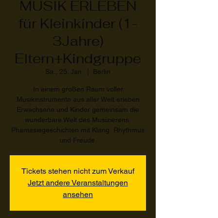
MUSIK ERLEBEN
für Kleinkinder (1-
3Jahre)
Eltern+Kindgruppe
Sa., 25. Jan.
  |  
Berlin
In einem großen Raum voller
Musikinstrumente aus aller Welt erleben
Erwachsene und Kinder gemeinsam die
wunderbare Welt des Musizierens.
Phantasiegeschichten mit Klang, Rhythmus
und Freude.
Tickets stehen nicht zum Verkauf
Jetzt andere Veranstaltungen
ansehen