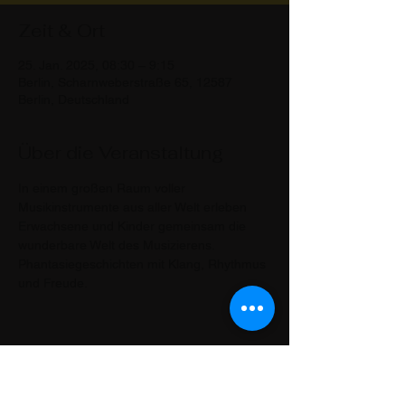
Zeit & Ort
25. Jan. 2025, 08:30 – 9:15
Berlin, Scharnweberstraße 65, 12587
Berlin, Deutschland
Über die Veranstaltung
In einem großen Raum voller 
Musikinstrumente aus aller Welt erleben 
Erwachsene und Kinder gemeinsam die 
wunderbare Welt des Musizierens. 
Phantasiegeschichten mit Klang, Rhythmus 
und Freude.
Diese Veranstaltung teilen