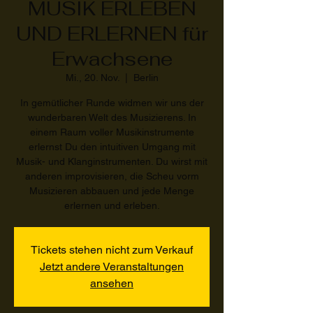
MUSIK ERLEBEN
UND ERLERNEN für
Erwachsene
Mi., 20. Nov.
  |  
Berlin
In gemütlicher Runde widmen wir uns der
wunderbaren Welt des Musizierens. In
einem Raum voller Musikinstrumente
erlernst Du den intuitiven Umgang mit
Musik- und Klanginstrumenten. Du wirst mit
anderen improvisieren, die Scheu vorm
Musizieren abbauen und jede Menge
erlernen und erleben.
Tickets stehen nicht zum Verkauf
Jetzt andere Veranstaltungen
ansehen