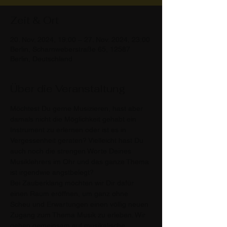
Zeit & Ort
20. Nov. 2024, 19:00 – 27. Nov. 2024, 23:00
Berlin, Scharnweberstraße 65, 12587
Berlin, Deutschland
Über die Veranstaltung
Möchtest Du gerne Musizieren, hast aber 
damals nicht die Möglichkeit gehabt ein 
Instrument zu erlernen oder ist es in 
Vergessenheit geraten? Vielleicht hast Du 
auch noch die strengen Worte Deines 
Musiklehrers im Ohr und das ganze Thema 
ist irgendwie angstbelegt?
Bei Zauberklang möchten wir Dir dafür 
einen Raum eröffnen, um ganz ohne 
Scheu und Erwartungen einen völlig neuen 
Zugang zum Thema Musik zu erleben. Wir 
gehen gemeinsam auf musikalische 