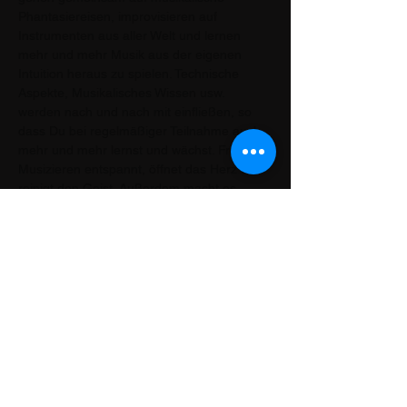
Phantasiereisen, improvisieren auf 
Instrumenten aus aller Welt und lernen 
mehr und mehr Musik aus der eigenen 
Intuition heraus zu spielen. Technische 
Aspekte, Musikalisches Wissen usw. 
werden nach und nach mit einfließen, so 
dass Du bei regelmäßiger Teilnahme auch 
mehr und mehr lernst und wächst. Freies 
Musizieren entspannt, öffnet das Herz und 
reinigt den Geist. Außerdem macht es 
einfach große Freude und weckt die 
Lebendigkeit. Wir freuen uns auf Dich!
Diese Veranstaltung teilen