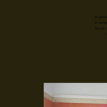
In gem
In eine
Musik-