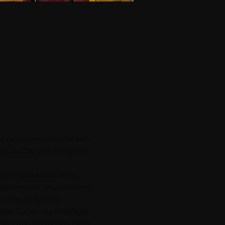
zu erlernen oder ist es in 
ers im Ohr und das ganze 
rtungen einen völlig 
siereisen, improvisieren 
eraus zu spielen. 
dass Du bei regelmäßiger 
erz und reinigt den Geist. 