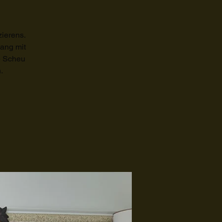
ierens.
gang mit
e Scheu
.