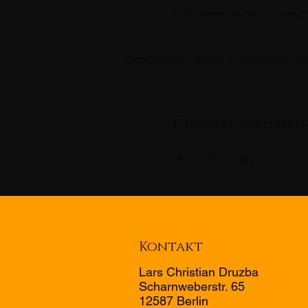
Außerdem macht es einfach 
Google Maps wurde aufgrund der Analy
Diese Verans
Kontakt
Lars Christian Druzba
Scharnweberstr. 65
12587 Berlin