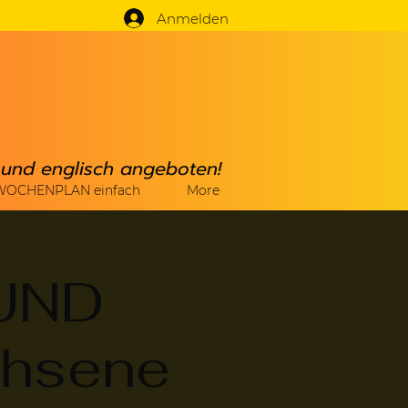
Anmelden
h und englisch angeboten!
WOCHENPLAN einfach
More
UND
chsene