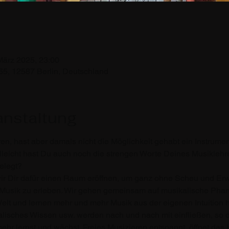
März 2025, 23:00
65, 12587 Berlin, Deutschland
anstaltung
n, hast aber damals nicht die Möglichkeit gehabt ein Instrument 
lleicht hast Du auch noch die strengen Worte Deines Musiklehr
elegt?
r Dir dafür einen Raum eröffnen, um ganz ohne Scheu und Erwa
sik zu erleben. Wir gehen gemeinsam auf musikalische Phanta
Welt und lernen mehr und mehr Musik aus der eigenen Intuition h
lisches Wissen usw. werden nach und nach mit einfließen, so 
r lernst und wächst. Freies Musizieren entspannt, öffnet das H