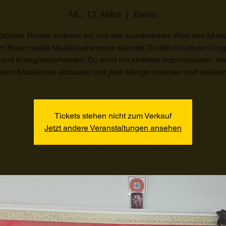
Mi., 12. März
  |  
Berlin
ütlicher Runde widmen wir uns der wunderbaren Welt des Musiz
m Raum voller Musikinstrumente erlernst Du den intuitiven Um
 und Klanginstrumenten. Du wirst mit anderen improvisieren, di
vorm Musizieren abbauen und jede Menge erlernen und erleben
Tickets stehen nicht zum Verkauf
Jetzt andere Veranstaltungen ansehen