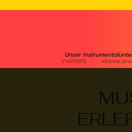
Unser Instrumentalunte
STARTSEITE
KRISHNA BHA
MU
ERLER