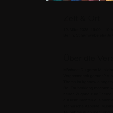
Zeit & Ort
12. März 2025, 19:00 – 19. 
Berlin, Scharnweberstraße 
Über die Ver
Möchtest Du gerne Musiziere
Vergessenheit geraten? Vie
Thema ist irgendwie angstb
Bei Zauberklang möchten wi
neuen Zugang zum Thema Mu
auf Instrumenten aus aller 
Technische Aspekte, Musika
Teilnahme auch mehr und meh