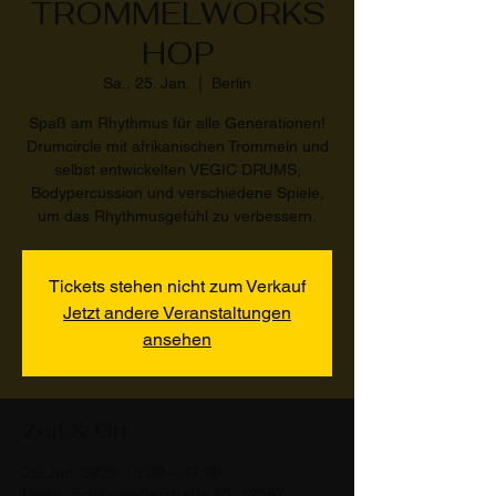
TROMMELWORKS
HOP
Sa., 25. Jan.
  |  
Berlin
Spaß am Rhythmus für alle Generationen!
Drumcircle mit afrikanischen Trommeln und
selbst entwickelten VEGIC DRUMS,
Bodypercussion und verschiedene Spiele,
um das Rhythmusgefühl zu verbessern.
Tickets stehen nicht zum Verkauf
Jetzt andere Veranstaltungen
ansehen
Zeit & Ort
25. Jan. 2025, 15:00 – 17:00
Berlin, Scharnweberstraße 65, 12587