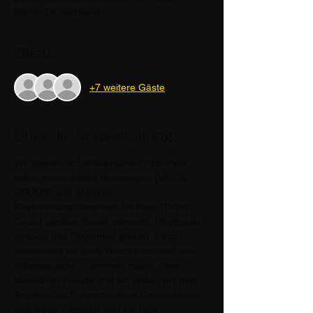
Berlin, Deutschland
Gäste
+7 weitere Gäste
Über die Veranstaltung
Wir spielen auf afrikanischen Trommeln, 
selbst entwickelten Holzcongas (VEGIC 
DRUMS) und anderen 
Rhythmusinstrumenten. Im Kreis (Drum 
Circle) werden Spiele gemacht, Rhythmen 
gespielt und Rhythmen gelernt. Dazu 
verwenden wir auch Bodypercussion und 
Silbensprache. Trommeln macht allen 
Menschen Freude und wir wollen mit dem 
Angebot auch verschiedene Generationen 
verbinden. Familien sind herzlich 