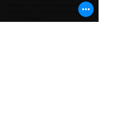
willkommen. Ideal zum Kennenlernen, 
Ausprobieren, Loslassen, Energie tanken 
und Frust abbauen :)
Diese Veranstaltung teilen
Kontakt
Lars Christian Druzba
Scharnweberstr. 65
12587 Berlin
0176 63 84 98 25
mail (at) musikschule-zauberklang.de
Z
AUBERKLANG