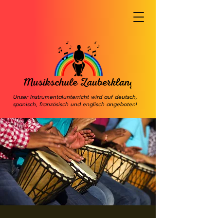
Unser Instrumentalunterricht wird auf deutsch,
spanisch, französisch und englisch angeboten!