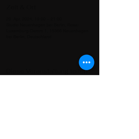
Zeit & Ort
20. Apr. 2024, 19:00 – 21:00
Studio Neuenhagen bei Berlin, Rosa-
Luxemburg-Damm 1, 15366 Neuenhagen
bei Berlin, Deutschland
Diese Veranstaltung teilen
Kontakt
Lars Christian Druzba
Scharnweberstr. 65
12587 Berlin