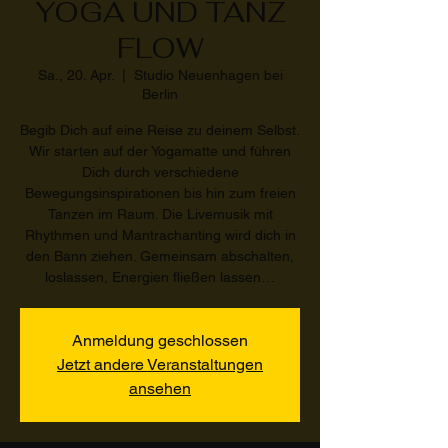
YOGA UND TANZ
FLOW
Sa., 20. Apr.
  |  
Studio Neuenhagen bei
Berlin
Begib Dich auf eine Reise zu deinem Selbst.
Wir starten auf der Yogamatte und führen
Dich durch verschiedene
Bewegungsinspirationen bis hin zum freien
Tanzen im Raum. Die Livemusik mit
Rhythmen und Mantrachanting wird dich in
den Bann ziehen. Gemeinsam abschalten,
loslassen, Energien fließen lassen…
Anmeldung geschlossen
Jetzt andere Veranstaltungen
ansehen