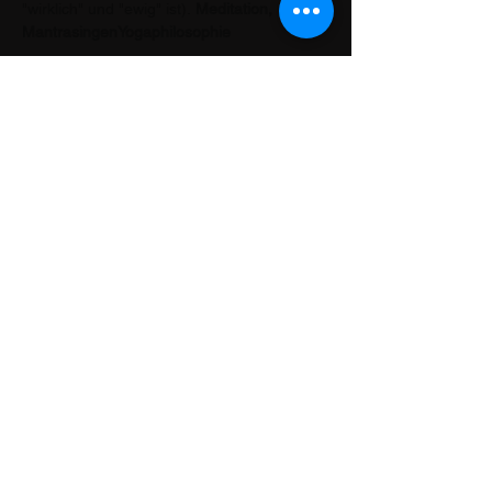
"wirklich" und "ewig" ist).
 Meditation, 
Mantrasingen
Yogaphilosophie
Partager cet événement
Kontakt
Lars Christian Druzba
Scharnweberstr. 65
12587 Berlin
0176 63 84 98 25
mail (at) musikschule-zauberklang.de
Z
AUBERKLANG