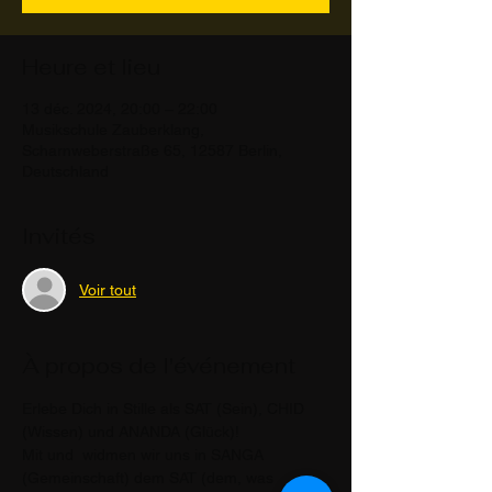
Heure et lieu
13 déc. 2024, 20:00 – 22:00
Musikschule Zauberklang,
Scharnweberstraße 65, 12587 Berlin,
Deutschland
Invités
Voir tout
À propos de l'événement
Erlebe Dich in Stille als SAT (Sein), CHID 
(Wissen) und ANANDA (Glück)! 
Mit
 und 
 widmen wir uns in SANGA 
(Gemeinschaft) dem SAT (dem, was 