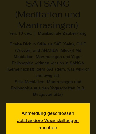
SATSANG
(Meditation und
Mantrasingen)
ven. 13 déc.
  |  
Musikschule Zauberklang
Erlebe Dich in Stille als SAT (Sein), CHID
(Wissen) und ANANDA (Glück)! Mit
Meditation, Mantrasingen und Yoga-
Philosophie widmen wir uns in SANGA
(Gemeinschaft) dem SAT (dem, was wirklich
und ewig ist).
Stille Meditation, Mantrasingen und
Philosophie aus den Yogaschriften (z.B.
Bhagavad Gita)
Anmeldung geschlossen
Jetzt andere Veranstaltungen
ansehen