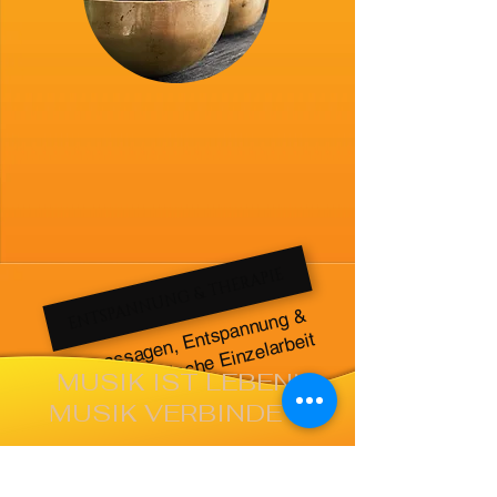
ENTSPANNUNG & THERAPIE
Klangmassagen, Entspannung &
Musiktherapeutische Einzelarbeit
MUSIK IST LEBEN!
MUSIK VERBINDET!
INSTRUMENTE