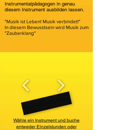
Instrumentalpädagogen in genau
diesem Instrument ausbilden lassen.
"Musik ist Leben! Musik verbindet!"
In diesem Bewusstsein wird Musik zum
"Zauberklang"
NS
TR
U
ME
NT
AL
U
N
RI
C
H
R
T
I
TE
Wähle ein Instrument und buche
entweder Einzelstunden oder