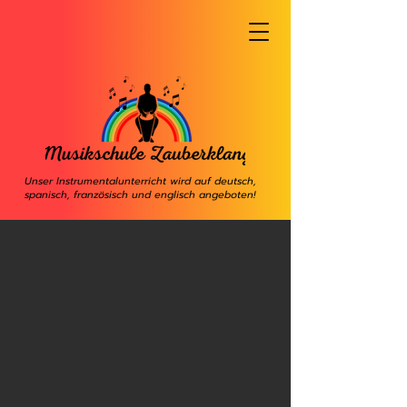
Unser Instrumentalunterricht wird auf deutsch,
spanisch, französisch und englisch angeboten!