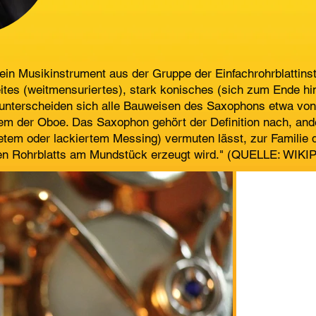
ein Musikinstrument aus der Gruppe der Einfachrohrblattins
weites (weitmensuriertes), stark konisches (sich zum Ende hi
unterscheiden sich alle Bauweisen des Saxophons etwa von d
m der Oboe. Das Saxophon gehört der Definition nach, ande
etem oder lackiertem Messing) vermuten lässt, zur Familie 
den Rohrblatts am Mundstück erzeugt wird." (QUELLE: WIKI