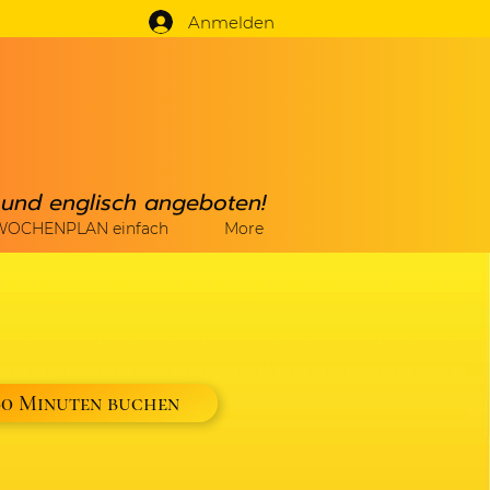
Anmelden
h und englisch angeboten!
WOCHENPLAN einfach
More
60 Minuten buchen