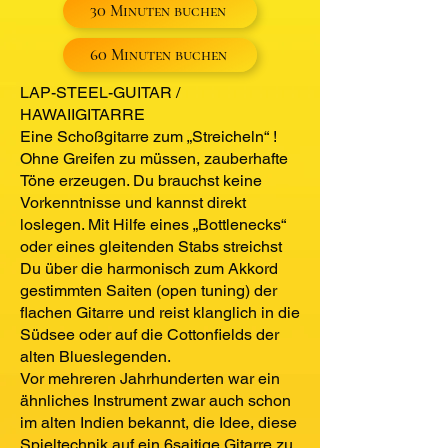
30 Minuten buchen
60 Minuten buchen
LAP-STEEL-GUITAR /
HAWAIIGITARRE
Eine Schoßgitarre zum „Streicheln“ !
Ohne Greifen zu müssen, zauberhafte
Töne erzeugen. Du brauchst keine
Vorkenntnisse und kannst direkt
loslegen. Mit Hilfe eines „Bottlenecks“
oder eines gleitenden Stabs streichst
Du über die harmonisch zum Akkord
gestimmten Saiten (open tuning) der
flachen Gitarre und reist klanglich in die
Südsee oder auf die Cottonfields der
alten Blueslegenden.
Vor mehreren Jahrhunderten war ein
ähnliches Instrument zwar auch schon
im alten Indien bekannt, die Idee, diese
Spieltechnik auf ein 6saitige Gitarre zu