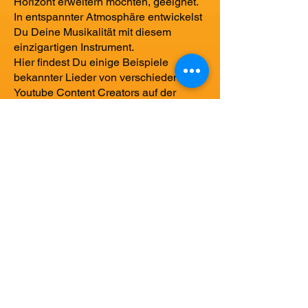
Horizont erweitern möchten, geeignet.
In entspannter Atmosphäre entwickelst
Du Deine Musikalität mit diesem
einzigartigen Instrument.
Hier findest Du einige Beispiele
bekannter Lieder von verschiedenen
Youtube Content Creators auf der
Lapsteel-Guitar gespielt:
„Wicked Game“ (Alamo Duesenberg)
https://www.youtube.com/watch?
v=bpgiCgPSSHc
„Apache“
https://www.youtube.com/watch?
v=9J1CqjgdJWA
Ghost Riders in the sky
https://www.youtube.com/watch?
v=5YdHqxTcBfI
Strangers on the shore