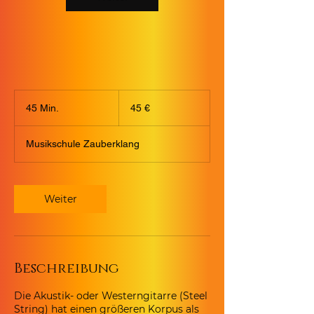
45
Euro
45 Min.
4
45 €
5
M
Musikschule Zauberklang
i
n
.
Weiter
Beschreibung
Die Akustik- oder Westerngitarre (Steel
String) hat einen größeren Korpus als