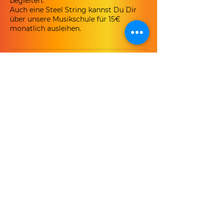
begleiten.
Auch eine Steel String kannst Du Dir
über unsere Musikschule für 15€
monatlich ausleihen.
Kontaktangaben
Scharnweberstraße 65, 12587 Berlin,
Deutschland
Kontakt
Lars Christian Druzba
Scharnweberstr. 65
12587 Berlin
0176 63 84 98 25