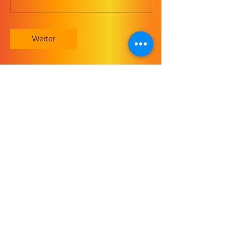
Weiter
Kontaktangaben
Scharnweberstraße 65, 12587 Berlin,
Deutschland
Kontakt
Lars Christian Druzba
Scharnweberstr. 65