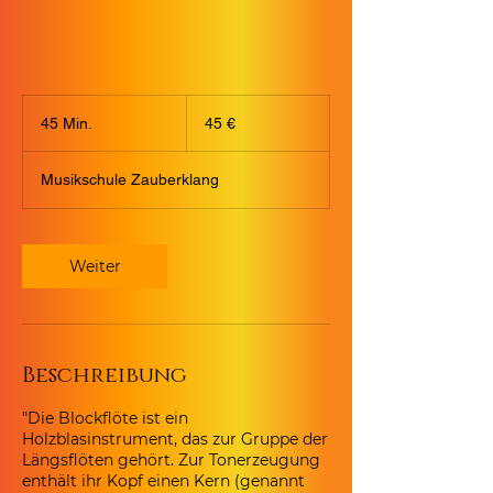
45
Euro
45 Min.
4
45 €
5
M
Musikschule Zauberklang
i
n
.
Weiter
Beschreibung
"Die Blockflöte ist ein
Holzblasinstrument, das zur Gruppe der
Längsflöten gehört. Zur Tonerzeugung
enthält ihr Kopf einen Kern (genannt