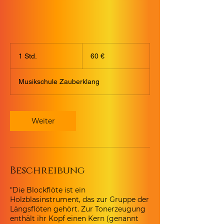
60
Euro
1 Std.
1
60 €
S
t
Musikschule Zauberklang
d
Weiter
Beschreibung
"Die Blockflöte ist ein
Holzblasinstrument, das zur Gruppe der
Längsflöten gehört. Zur Tonerzeugung
enthält ihr Kopf einen Kern (genannt