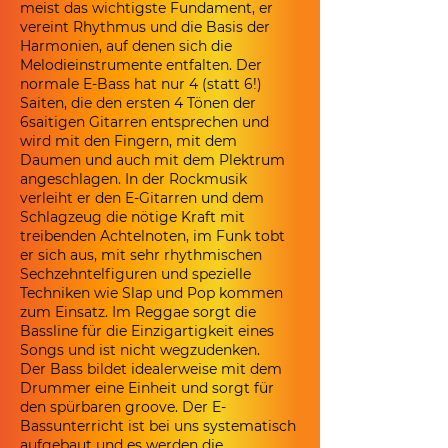
meist das wichtigste Fundament, er
vereint Rhythmus und die Basis der
Harmonien, auf denen sich die
Melodieinstrumente entfalten. Der
normale E-Bass hat nur 4 (statt 6!)
Saiten, die den ersten 4 Tönen der
6saitigen Gitarren entsprechen und
wird mit den Fingern, mit dem
Daumen und auch mit dem Plektrum
angeschlagen. In der Rockmusik
verleiht er den E-Gitarren und dem
Schlagzeug die nötige Kraft mit
treibenden Achtelnoten, im Funk tobt
er sich aus, mit sehr rhythmischen
Sechzehntelfiguren und spezielle
Techniken wie Slap und Pop kommen
zum Einsatz. Im Reggae sorgt die
Bassline für die Einzigartigkeit eines
Songs und ist nicht wegzudenken.
Der Bass bildet idealerweise mit dem
Drummer eine Einheit und sorgt für
den spürbaren groove. Der E-
Bassunterricht ist bei uns systematisch
aufgebaut und es werden die