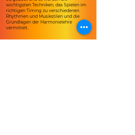
wichtigsten Techniken, das Spielen im
richtigen Timing zu verschiedenen
Rhythmen und Musikstilen und die
Grundlagen der Harmonielehre
vermittelt.
Kontaktangaben
Scharnweberstraße 65, 12587 Berlin,
Deutschland
Kontakt
Lars Christian Druzba
Scharnweberstr. 65