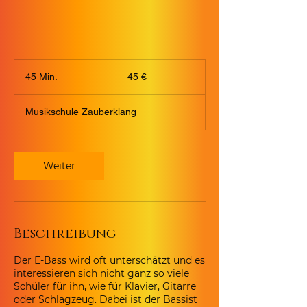
45
Euro
45 Min.
4
45 €
5
M
Musikschule Zauberklang
i
n
.
Weiter
Beschreibung
Der E-Bass wird oft unterschätzt und es
interessieren sich nicht ganz so viele
Schüler für ihn, wie für Klavier, Gitarre
oder Schlagzeug. Dabei ist der Bassist