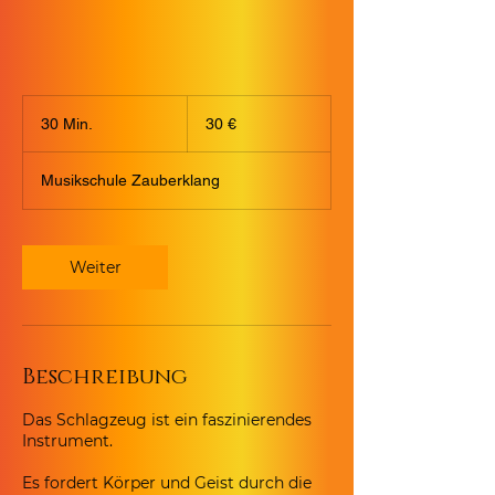
30
Euro
30 Min.
3
30 €
0
M
Musikschule Zauberklang
i
n
.
Weiter
Beschreibung
Das Schlagzeug ist ein faszinierendes
Instrument.
Es fordert Körper und Geist durch die