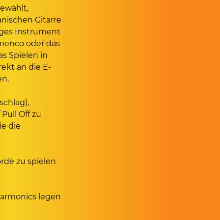
gewählt,
nischen Gitarre
diges Instrument
amenco oder das
as Spielen in
rekt an die E-
en.
schlag),
ull Off zu
ie die
rde zu spielen
Harmonics legen