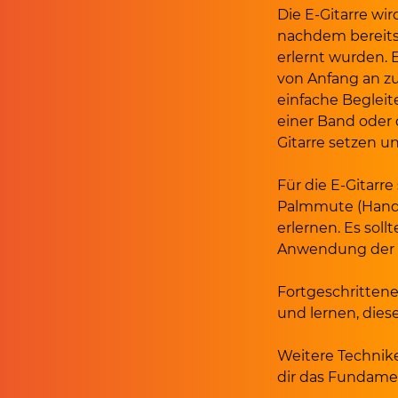
Die E-Gitarre wir
nachdem bereits 
erlernt wurden. 
von Anfang an zu
einfache Begleit
einer Band oder d
Gitarre setzen u
Für die E-Gitarr
Palmmute (Handb
erlernen. Es sol
Anwendung der 
Fortgeschrittene
und lernen, die
Weitere Technike
dir das Fundame