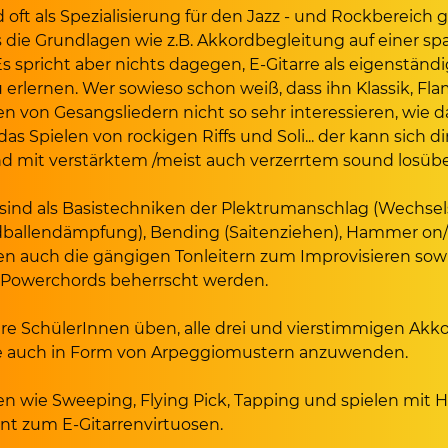
d oft als Spezialisierung für den Jazz - und Rockbereich 
die Grundlagen wie z.B. Akkordbegleitung auf einer spa
Es spricht aber nichts dagegen, E-Gitarre als eigenstän
 erlernen. Wer sowieso schon weiß, dass ihn Klassik, Fl
en von Gesangsliedern nicht so sehr interessieren, wie d
as Spielen von rockigen Riffs und Soli... der kann sich di
nd mit verstärktem /meist auch verzerrtem sound losüb
e sind als Basistechniken der Plektrumanschlag (Wechsel
allendämpfung), Bending (Saitenziehen), Hammer on/ P
lten auch die gängigen Tonleitern zum Improvisieren sow
Powerchords beherrscht werden.
re SchülerInnen üben, alle drei und vierstimmigen Akko
se auch in Form von Arpeggiomustern anzuwenden.
n wie Sweeping, Flying Pick, Tapping und spielen mit 
nt zum E-Gitarrenvirtuosen.