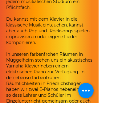
jedem musikalischen Studium ein
Pflichtfach.
Du kannst mit dem Klavier in die
klassische Musik eintauchen, kannst
aber auch Pop und -Rocksongs spielen,
improvisieren oder eigene Lieder
komponieren.
In unseren farbenfrohen Räumen in
Müggelheim stehen uns ein akustisches
Yamaha Klavier neben einem
elektrischen Piano zur Verfügung. In
den ebenso farbenfrohen
Räumlichkeiten in Friedrichshagen
haben wir zwei E-Pianos nebeneinander,
so dass Lehrer und Schüler im
Einzelunterricht gemeinsam oder auch
abwechselnd spielen können.
Zusätzlich ermöglicht es uns den
Unterricht in 2er Gruppen.
Verschiedene Keyboards haben wir
außerdem an beiden
Unterrichtsstandorten einsatzbereit.