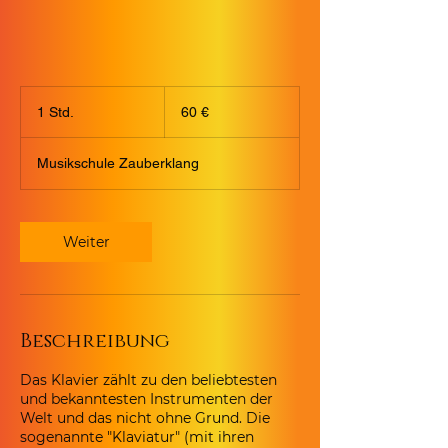
60
Euro
1 Std.
1
60 €
S
t
Musikschule Zauberklang
d
Weiter
Beschreibung
Das Klavier zählt zu den beliebtesten
und bekanntesten Instrumenten der
Welt und das nicht ohne Grund. Die
sogenannte "Klaviatur" (mit ihren