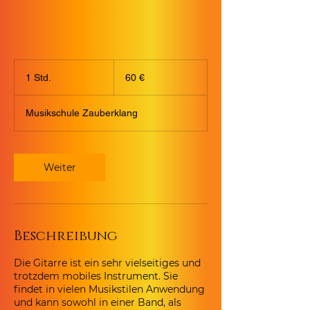
60
Euro
1 Std.
1
60 €
S
t
Musikschule Zauberklang
d
Weiter
Beschreibung
Die Gitarre ist ein sehr vielseitiges und
trotzdem mobiles Instrument. Sie
findet in vielen Musikstilen Anwendung
und kann sowohl in einer Band, als