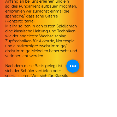
Anfang an bei uns erlernen und ein
solides Fundament aufbauen möchten,
empfehlen wir zunächst einmal die
spanische/ klassische Gitarre
(Konzertgitarre).
Mit ihr sollten in den ersten Spieljahren
eine klassische Haltung und Techniken
wie der angelegte Wechselschlag,
Zupftechniken für Akkorde, Notenspiel
und einstimmige/ zweistimmige/
dreistimmige Melodien beherrscht und
verinnerlicht werden.
Nachdem diese Basis gelegt ist, kann
sich der Schüler vertiefen oder
spezialisieren. Wer sich für Klassik,
Ensemblemusik oder Flamenco
begeistert, wird sicherlich bei den
Nylonsaiten bleiben.
Andere wechseln zur E-Gitarre oder
Akustikgitarre (Westerngitarre).
Letztendlich wird von einem
vielseitigen Gitarristen erwartet, dass er
mit allen Gitarren wenigstens