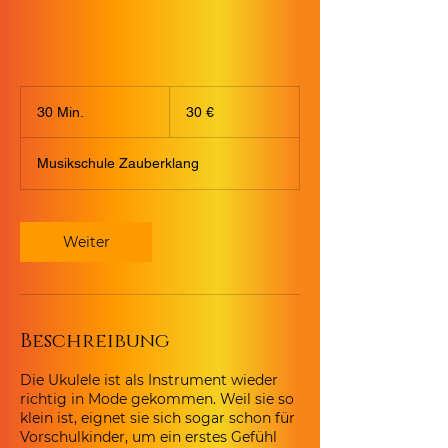
30
Euro
30 Min.
3
30 €
0
M
Musikschule Zauberklang
i
n
.
Weiter
Beschreibung
Die Ukulele ist als Instrument wieder
richtig in Mode gekommen. Weil sie so
klein ist, eignet sie sich sogar schon für
Vorschulkinder, um ein erstes Gefühl