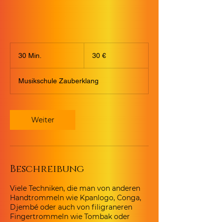
30
Euro
30 Min.
3
30 €
0
M
Musikschule Zauberklang
i
n
.
Weiter
Beschreibung
Viele Techniken, die man von anderen
Handtrommeln wie Kpanlogo, Conga,
Djembé oder auch von filigraneren
Fingertrommeln wie Tombak oder