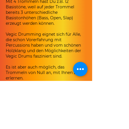
Mit 4 Trommeln hast Du z.B. 12
Basistöne, weil auf jeder Trommel
bereits 3 unterschiedliche
Basistonhöhen (Bass, Open, Slap)
erzeugt werden können.
Vegic Drumming eignet sich für Alle,
die schon Vorerfahrung mit
Percussions haben und vom schönen
Holzklang und den Möglichkeiten der
Vegic Drums fasziniert sind.
Es ist aber auch möglich, das
Trommeln von Null an, mit Ihnen zu
erlernen.
​ Beim Aufbau der Basistechniken Bass,
Open, Slap und Luftschlag und deren
Anwendung in allen erdenklichen
Kombinationen, ist es letztlich egal, ob
wir es an der Kpanlogo, Conga oder
Vegic Drum lernen. Natürlich sollte
man immer mal die anderen Trommeln
mit einbeziehen, um zu sehen welche