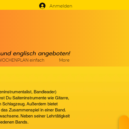
Anmelden
h und englisch angeboten!
WOCHENPLAN einfach
More
ninstrumentalist, Bandleader)
nst Du Saiteninstrumente wie Gitarre,
ch Schlagzeug. Außerdem bietet
 das Zusammenspiel in einer Band.
rwachsene. Neben seiner Lehrtätigkeit
chiedenen Bands.