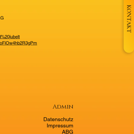
KONTAKT
AG
d%20jubelt
EALooFiOw4hb2R3gPm
Admin
Datenschutz
Impressum
ABG