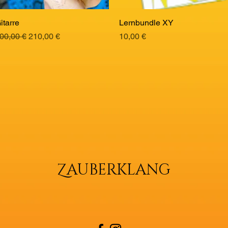
itarre
Schnellansicht
Lernbundle XY
Schnellansicht
tandardpreis
Sale-Preis
Preis
00,00 €
210,00 €
10,00 €
Z
AUBERKLANG