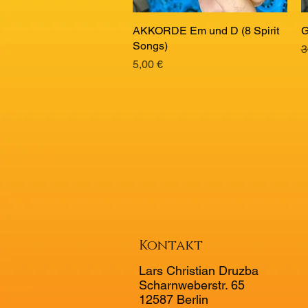
AKKORDE Em und D (8 Spirit
Schnellansicht
G
Songs)
S
3
Preis
5,00 €
Kontakt
Lars Christian Druzba
Scharnweberstr. 65
12587 Berlin