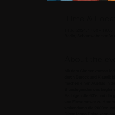
Time & Loca
14 Jul 2024, 17:00 – 19:00
Berlin, Scharnweberstraße 
About the ev
Mit dem Gitarrenkonzert lad
durch Barock und Klassik bis
machen einen Ausflug in den
Blueslegenden des beginnen
Es folgen die 60´s und di
von Flowerpower zu Hardro
weiter durch die 2000er und
Diese lange Reise kann natü