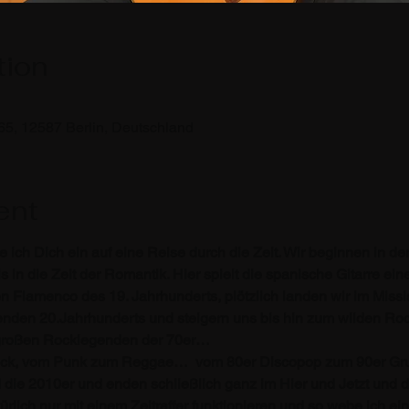
tion
65, 12587 Berlin, Deutschland
ent
e ich Dich ein auf eine Reise durch die Zeit. Wir beginnen in d
 in die Zeit der Romantik. Hier spielt die spanische Gitarre ein
 Flamenco des 19. Jahrhunderts, plötzlich landen wir im Missis
den 20.Jahrhunderts und steigern uns bis hin zum wilden Rock
e großen Rocklegenden der 70er…
ck, vom Punk zum Reggae…  vom 80er Discopop zum 90er Grun
 die 2010er und enden schließlich ganz im Hier und Jetzt und de
rlich nur mit einem Zeitraffer funktionieren und so webe ich e