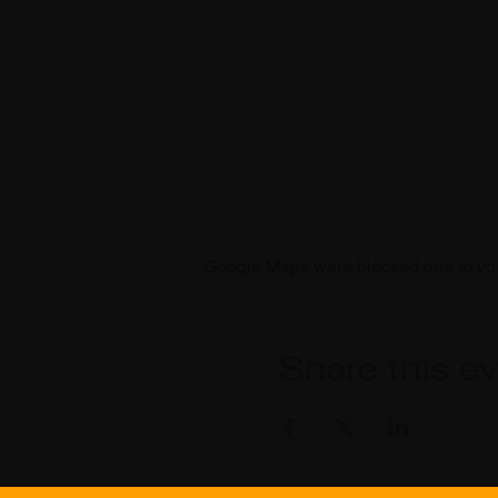
Google Maps were blocked due to your
Share this e