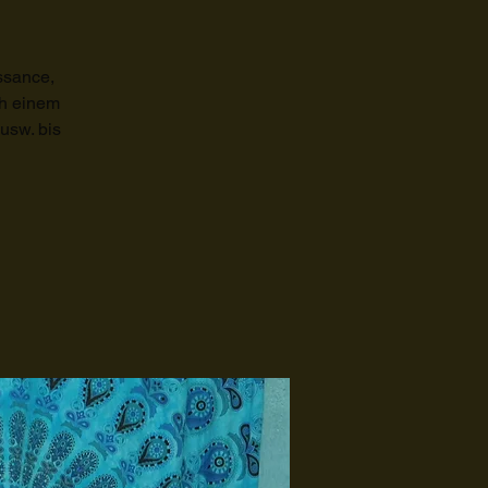
issance,
ch einem
usw. bis