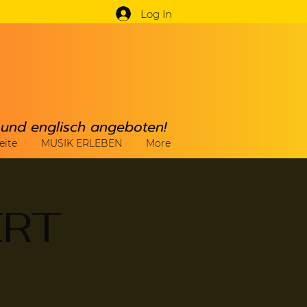
Log In
h und englisch angeboten!
eite
MUSIK ERLEBEN
More
ERT