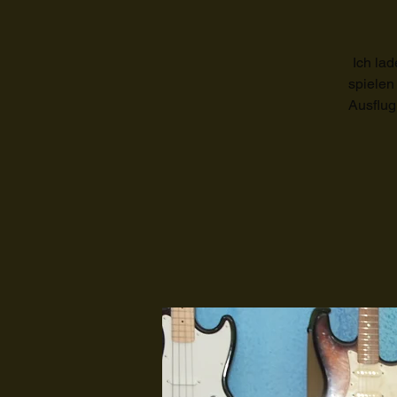
Ich lad
spielen
Ausflug