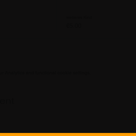
weiteres Kind
€5.00
 Analytics and functional cookie settings.
vent