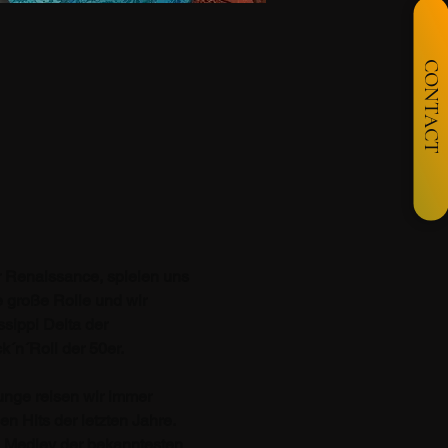
CONTACT
er Renaissance, spielen uns 
e große Rolle und wir 
sippi Delta der 
´n´Roll der 50er.
ge reisen wir immer 
n Hits der letzten Jahre. 
in Medley der bekanntesten 