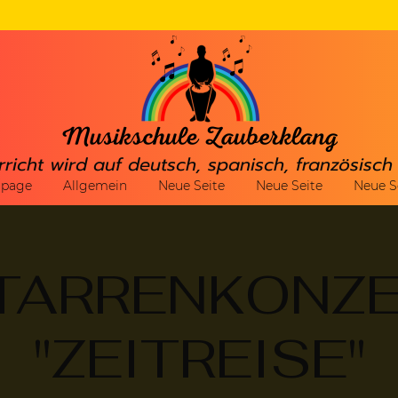
rricht wird auf deutsch, spanisch, französisc
gpage
Allgemein
Neue Seite
Neue Seite
Neue S
TARRENKONZ
"ZEITREISE"