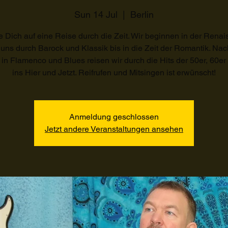
Sun 14 Jul
  |  
Berlin
e Dich auf eine Reise durch die Zeit. Wir beginnen in der Rena
 uns durch Barock und Klassik bis in die Zeit der Romantik. Na
 in Flamenco und Blues reisen wir durch die Hits der 50er, 60er 
ins Hier und Jetzt. Reifrufen und Mitsingen ist erwünscht!
Anmeldung geschlossen
Jetzt andere Veranstaltungen ansehen