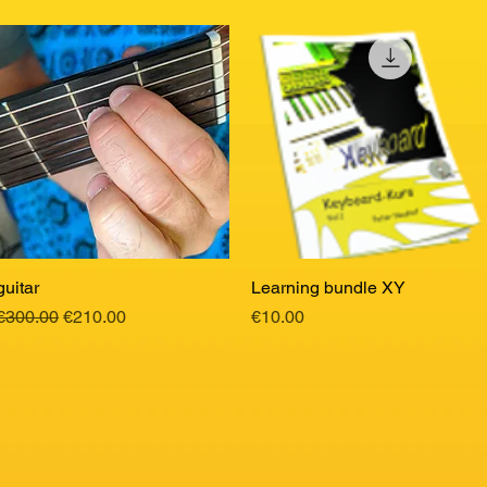
guitar
Quick View
Learning bundle XY
Quick View
Regular Price
Sale Price
Price
€300.00
€210.00
€10.00