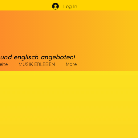
Log In
h und englisch angeboten!
eite
MUSIK ERLEBEN
More