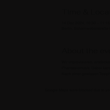
Time & Loca
14 Dec 2024, 10:30 – 11:15
Berlin, Scharnweberstraße 
About the ev
Wir improvisieren, entdecke
Phantasiemusik. Dabei kann 
Nach einer gewissen Testpha
Google Maps were blocked due to your