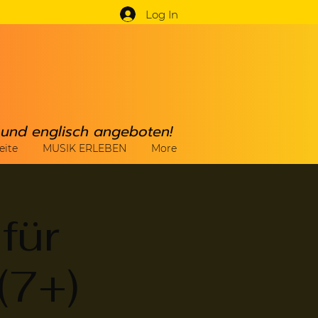
Log In
h und englisch angeboten!
eite
MUSIK ERLEBEN
More
für
(7+)