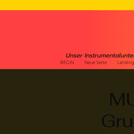
Unser Instrumentalunte
BEGIN
Neue Seite
Landin
MU
Gru