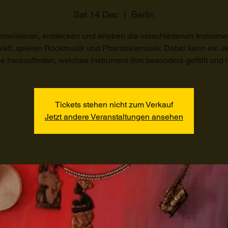
Sat 14 Dec
  |  
Berlin
provisieren, entdecken und erleben die verschiedenen Instrume
 Welt, spielen Rockmusik und Phantasiemusik. Dabei kann ein Je
 herausfinden, welches Instrument ihm besonders gefällt und l
Tickets stehen nicht zum Verkauf
Jetzt andere Veranstaltungen ansehen