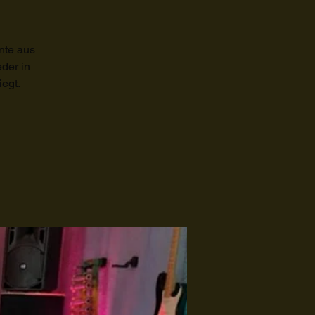
nte aus
der in
iegt.