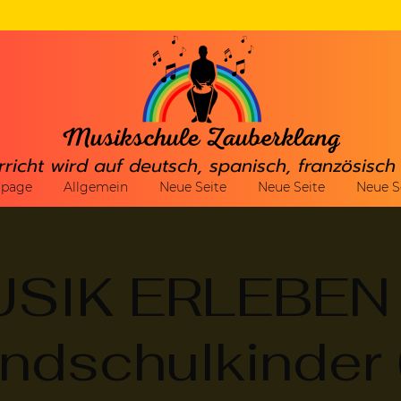
rricht wird auf deutsch, spanisch, französisc
gpage
Allgemein
Neue Seite
Neue Seite
Neue S
SIK ERLEBEN 
ndschulkinder 