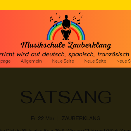
rricht wird auf deutsch, spanisch, französisc
gpage
Allgemein
Neue Seite
Neue Seite
Neue S
SATSANG
Fri 22 Mar
  |  
ZAUBERKLANG
be Dich in Stille also Sein (Sat), Wissen (Chid) und Glück (Ana