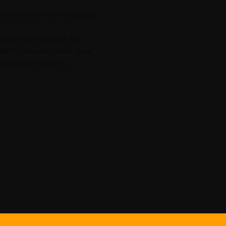
bens? Wer bin ich? Wo gehe 
irekte Wirkung auf uns, 
ief im Inneren, ohne dass 
d bringen Licht in…