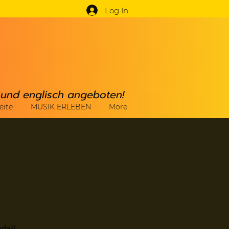
Log In
h und englisch angeboten!
eite
MUSIK ERLEBEN
More
nda)!