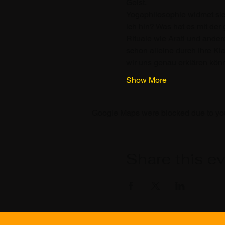
Geist.
Yogaphilosophie widmet sic
ich hin? Was hat es mit der
Rituale wie Arati und ander
schon alleine durch ihre Kl
wir uns genau erklären kön
Show More
Google Maps were blocked due to your
Share this e