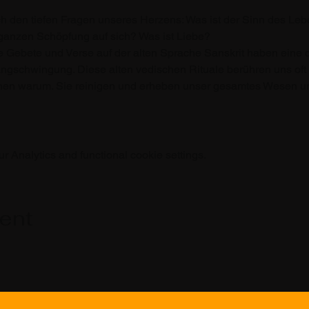
h den tiefen Fragen unseres Herzens: Was ist der Sinn des Le
 ganzen Schöpfung auf sich? Was ist Liebe?
e Gebete und Verse auf der alten Sprache Sanskrit haben eine d
angschwingung. Diese alten vedischen Rituale berühren uns oft t
nen warum. Sie reinigen und erheben unser gesamtes Wesen un
 Analytics and functional cookie settings.
vent