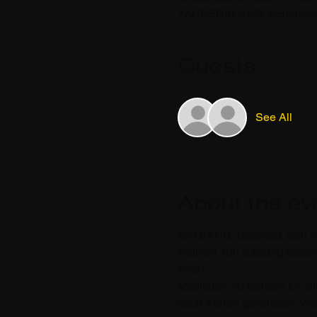
ZAUBERKLANG, Scharnweber
Guests
See All
About the ev
SATSANG  bedeutet, sich i
widmen. Ein Satsang besteht
Arati)
Meditation ist Balsam für  
nach Außen gerichteten Welt