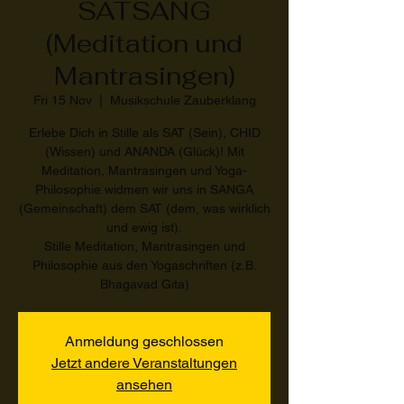
SATSANG
(Meditation und
Mantrasingen)
Fri 15 Nov
  |  
Musikschule Zauberklang
Erlebe Dich in Stille als SAT (Sein), CHID
(Wissen) und ANANDA (Glück)! Mit
Meditation, Mantrasingen und Yoga-
Philosophie widmen wir uns in SANGA
(Gemeinschaft) dem SAT (dem, was wirklich
und ewig ist).
Stille Meditation, Mantrasingen und
Philosophie aus den Yogaschriften (z.B.
Bhagavad Gita)
Anmeldung geschlossen
Jetzt andere Veranstaltungen
ansehen