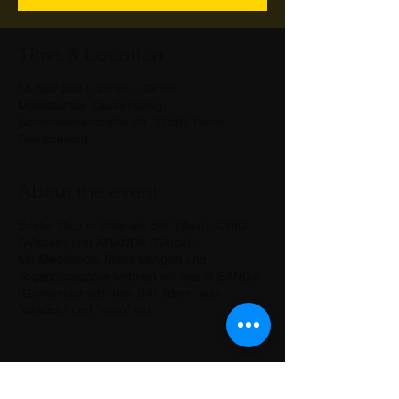
Time & Location
15 Nov 2024, 20:00 – 22:00
Musikschule Zauberklang,
Scharnweberstraße 65, 12587 Berlin,
Deutschland
About the event
Erlebe Dich in Stille als SAT (Sein), CHID
(Wissen) und ANANDA (Glück)!
Mit
Meditation, Mantrasingen
und
Yogaphilosophie
widmen wir uns in SANGA
(Gemeinschaft) dem SAT (dem, was
"wirklich" und "ewig" ist).