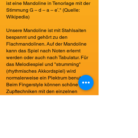
ist eine Mandoline in Tenorlage mit der
Stimmung G – d – a – e′." (Quelle:
Wikipedia)
Unsere Mandoline ist mit Stahlsaiten
bespannt und gehört zu den
Flachmandolinen. Auf der Mandoline
kann das Spiel nach Noten erlernt
werden oder auch nach Tabulatur. Für
das Melodiespiel und "strumming"
(rhythmisches Akkordspiel) wird
normalerweise ein Plektrum benutzt.
Beim Fingerstyle können schöne
Zupftechniken mit den einzelnen
Fingern der rechten Hand gespielt
werden.
Die Mandoline eignet sich für
Kinderlieder, Volkslieder und
klassische Musik, besonders beliebt ist
sie auch im Irish Folk.