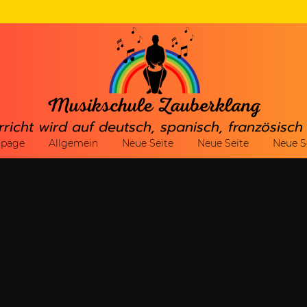
rricht wird auf deutsch, spanisch, französisc
gpage
Allgemein
Neue Seite
Neue Seite
Neue S
e wie ein Adler- Tex
Akkorde