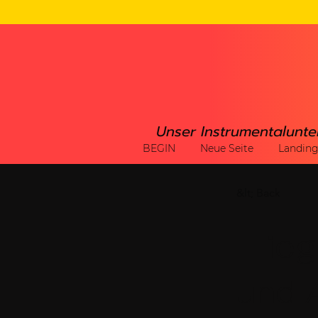
Unser Instrumentalunte
BEGIN
Neue Seite
Landin
&lt; Back
Flieg
und 