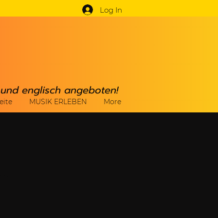
Log In
h und englisch angeboten!
eite
MUSIK ERLEBEN
More
t