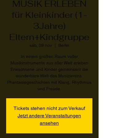
MUSIK ERLEBEN
für Kleinkinder (1-
3Jahre)
Eltern+Kindgruppe
sáb, 09 nov
  |  
Berlin
In einem großen Raum voller
Musikinstrumente aus aller Welt erleben
Erwachsene und Kinder gemeinsam die
wunderbare Welt des Musizierens.
Phantasiegeschichten mit Klang, Rhythmus
und Freude.
Tickets stehen nicht zum Verkauf
Jetzt andere Veranstaltungen
ansehen