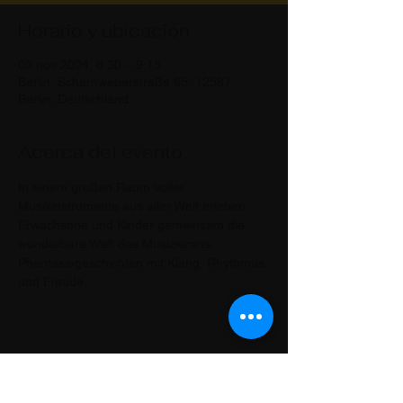
Horario y ubicación
09 nov 2024, 8:30 – 9:15
Berlin, Scharnweberstraße 65, 12587
Berlin, Deutschland
Acerca del evento
In einem großen Raum voller 
Musikinstrumente aus aller Welt erleben 
Erwachsene und Kinder gemeinsam die 
wunderbare Welt des Musizierens. 
Phantasiegeschichten mit Klang, Rhythmus 
und Freude.
Compartir este evento