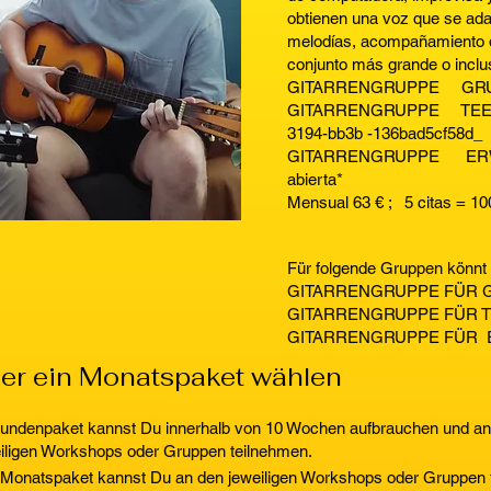
obtienen una voz que se adap
melodías, acompañamiento de
conjunto más grande o inclu
GITARRENGRUPPE GRUND
GITARRENGRUPPE TEENA
3194-bb3b -136bad5cf58d_
GITARRENGRUPPE ER
abierta*
Mensual 63 € ; 5 citas = 10
Für folgende Gruppen könnt
GITARRENGRUPPE FÜR G
GITARRENGRUPPE FÜR T
GITARRENGRUPPE FÜR 
er ein Monatspaket wählen
undenpaket kannst Du innerhalb von 10 Wochen aufbrauchen und an
iligen Workshops oder Gruppen teilnehmen.
Monatspaket kannst Du an den jeweiligen Workshops oder Gruppen 