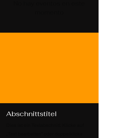
No hay eventos en este
momento
Abschnittstitel
Dies ist ein Textabschnitt. Klicke auf
„Text bearbeiten” oder doppelklicke