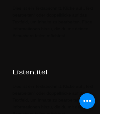
Dies ist ein Textabschnitt. Klicke auf „Text
bearbeiten” oder doppelklicke auf das
Textfeld, um Inhalte zu bearbeiten. Füge
Informationen hinzu, die du mit deinen
Besuchern teilen möchtest.
Listentitel
Dies ist ein Textabschnitt. Klicke auf „Text
bearbeiten” oder doppelklicke auf das
Textfeld, um Inhalte zu bearbeiten. Füge
Informationen hinzu, die du mit deinen
Besuchern teilen möchtest.