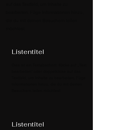
auf das Textfeld, um Inhalte zu
bearbeiten. Füge Informationen hinzu,
die du mit deinen Besuchern teilen
möchtest.
Listentitel
Dies ist ein Textabschnitt. Klicke auf „Text
bearbeiten” oder doppelklicke auf das
Textfeld, um Inhalte zu bearbeiten. Füge
Informationen hinzu, die du mit deinen
Besuchern teilen möchtest.
Listentitel