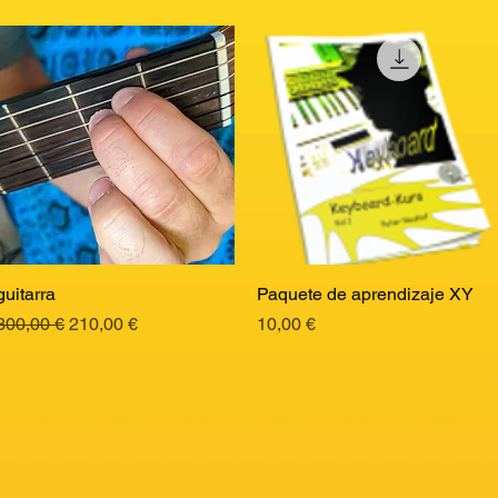
guitarra
Vista rápida
Paquete de aprendizaje XY
Vista rápida
Precio
Precio de oferta
Precio
300,00 €
210,00 €
10,00 €