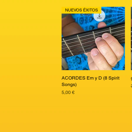
NUEVOS ÉXITOS
ACORDES Em y D (8 Spirit
Vista rápida
Songs)
Precio
5,00 €