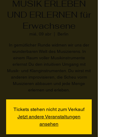
MUSIK ERLEBEN
UND ERLERNEN für
Erwachsene
mié, 09 abr
  |  
Berlin
In gemütlicher Runde widmen wir uns der
wunderbaren Welt des Musizierens. In
einem Raum voller Musikinstrumente
erlernst Du den intuitiven Umgang mit
Musik- und Klanginstrumenten. Du wirst mit
anderen improvisieren, die Scheu vorm
Musizieren abbauen und jede Menge
erlernen und erleben.
Tickets stehen nicht zum Verkauf
Jetzt andere Veranstaltungen
ansehen