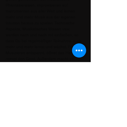
Phantasiereisen, improvisieren auf 
Instrumenten aus aller Welt und lernen 
mehr und mehr Musik aus der eigenen 
Intuition heraus zu spielen. Technische 
Aspekte, Musikalisches Wissen usw. 
werden nach und nach mit einfließen, so 
dass Du bei regelmäßiger Teilnahme auch 
mehr und mehr lernst und wächst. Freies 
Musizieren entspannt, öffnet das Herz und 
reinigt den Geist. Außerdem macht es 
einfach große Freude und weckt die 
Lebendigkeit. Wir freuen uns auf Dich!
Compartir este evento