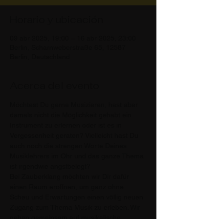
Horario y ubicación
09 abr 2025, 19:00 – 16 abr 2025, 23:00
Berlin, Scharnweberstraße 65, 12587
Berlin, Deutschland
Acerca del evento
Möchtest Du gerne Musizieren, hast aber 
damals nicht die Möglichkeit gehabt ein 
Instrument zu erlernen oder ist es in 
Vergessenheit geraten? Vielleicht hast Du 
auch noch die strengen Worte Deines 
Musiklehrers im Ohr und das ganze Thema 
ist irgendwie angstbelegt?
Bei Zauberklang möchten wir Dir dafür 
einen Raum eröffnen, um ganz ohne 
Scheu und Erwartungen einen völlig neuen 
Zugang zum Thema Musik zu erleben. Wir 
gehen gemeinsam auf musikalische 