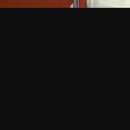
icación
Scharnweberstraße 65, 12587 Berlin, Deutschland
vento