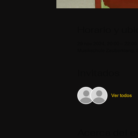
Horario y ub
29 nov 2024, 20:00 – 22:00
Musikschule Zauberklang, 
Invitados
Ver todos
Acerca del e