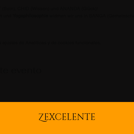
SAT (Sein), CHID (Wissen) und ANANDA (Glück)! 
n
 und 
Yogaphilosophie
 widmen wir uns in SANGA (Gemeinscha
ajustes de Analíticas y de cookies funcionales.
te evento
Z
EXCELENTE