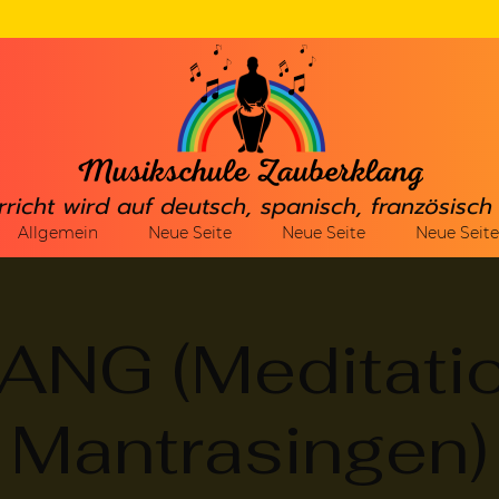
rricht wird auf deutsch, spanisch, französisc
Allgemein
Neue Seite
Neue Seite
Neue Seite
NG (Meditati
Mantrasingen)