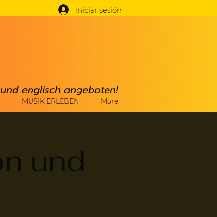
Iniciar sesión
h und englisch angeboten!
MUSIK ERLEBEN
More
on und