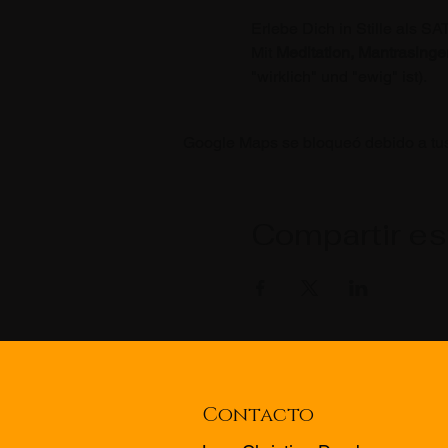
Erlebe Dich in Stille als 
Mit
 Meditation, Mantrasinge
"wirklich" und "ewig" ist).
Google Maps se bloqueó debido a tus 
Compartir es
Contacto