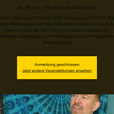
vie, 29 nov
  |  
Musikschule Zauberklang
 Dich in Stille als SAT (Sein), CHID (Wissen) und ANANDA (Glüc
ation, Mantrasingen und Yoga-Philosophie widmen wir uns in
(Gemeinschaft) dem SAT (dem, was wirklich und ewig ist).
 Meditation, Mantrasingen und Philosophie aus den Yogaschrifte
Bhagavad Gita)
Anmeldung geschlossen
Jetzt andere Veranstaltungen ansehen