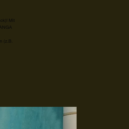
k)! Mit
 SANGA
n (z.B.