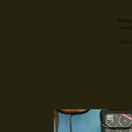
Erlebe
Medit
Stille