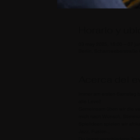
Horario y ub
03 may 2025, 15:00 – 07 ju
Berlin, Scharnweberstraße 
Acerca del e
Immer am ersten Samstag bi
alle Level!
Gemeinsam üben wir die ve
mich nach Wunsch, Stimmun
Spielideen spielen wir afr
Jazz, Fusion...  
Du lernst verschiedene Tr