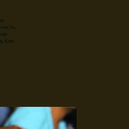
es
ernst Du
rnde
, Kraft