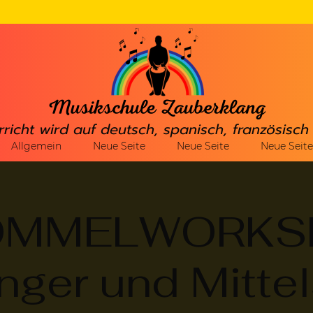
rricht wird auf deutsch, spanisch, französisc
Allgemein
Neue Seite
Neue Seite
Neue Seite
OMMELWORKS
nger und Mittel