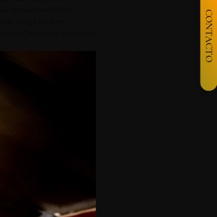
r unterschiedlichen 
CONTACTO
nde Musik kreieren.
ichkeit, Trommeln auszuleih