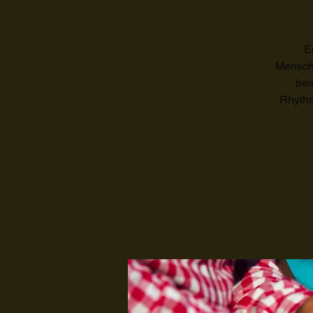
E
Menschh
bei
Rhythm