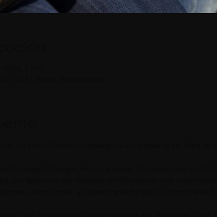
icación
n 2025, 17:00
65, 12587 Berlin, Deutschland
vento
ete ich einen Trommelworkshop bei Zauberklang an, offen für 
rschiedenen Schlagtechniken, machen Trommelspiele und Rhyt
g und Spiellevel der Mehrheit der Teilnehmer. Aus einem gro
ikanische, orientalische, südamerikanische oder auch moderne 
ommeln und Perussioninstrumente kennen wie: Kpanlogo Drum, 