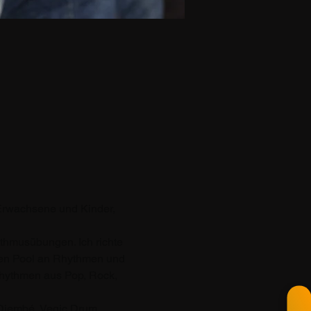
Erwachsene und Kinder, 
hmusübungen. Ich richte 
ßen Pool an Rhythmen und 
Rhythmen aus Pop, Rock, 
Djembé, Vegic Drum, 