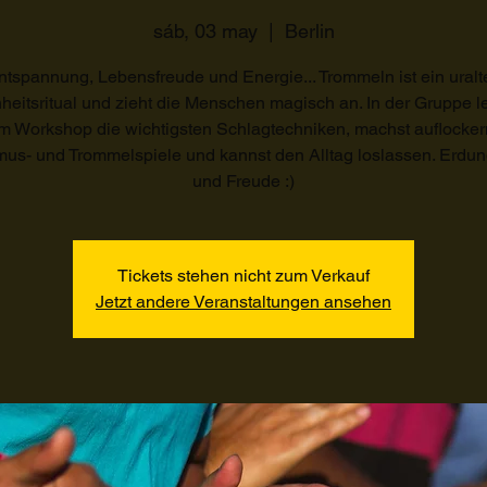
sáb, 03 may
  |  
Berlin
ntspannung, Lebensfreude und Energie... Trommeln ist ein uralt
eitsritual und zieht die Menschen magisch an. In der Gruppe l
m Workshop die wichtigsten Schlagtechniken, machst auflocke
us- und Trommelspiele und kannst den Alltag loslassen. Erdung
und Freude :)
Tickets stehen nicht zum Verkauf
Jetzt andere Veranstaltungen ansehen