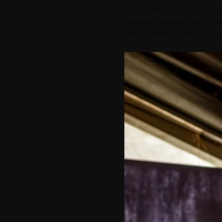
Conga, Basstrommeln, Holzb
Stimmen können oft auch a
Die Trommeln werden gestell