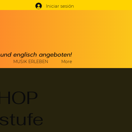
Iniciar sesión
h und englisch angeboten!
MUSIK ERLEBEN
More
HOP
stufe