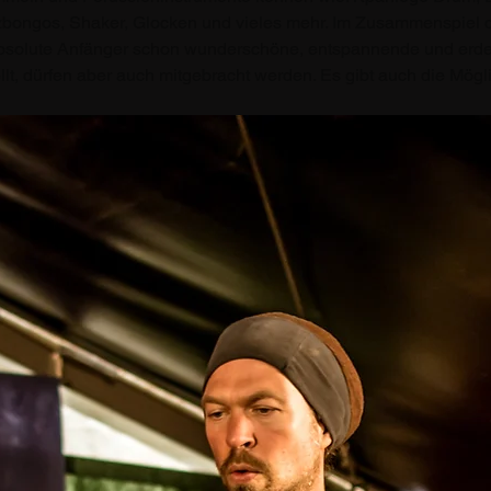
ongos, Shaker, Glocken und vieles mehr. Im Zusammenspiel de
bsolute Anfänger schon wunderschöne, entspannende und erde
t, dürfen aber auch mitgebracht werden. Es gibt auch die Mögl