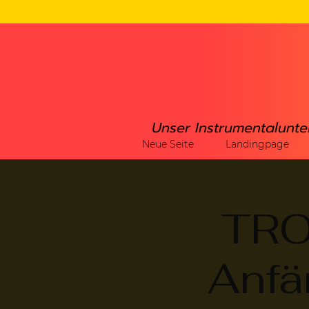
Unser Instrumentalunte
Neue Seite
Landingpage
TR
Anfä