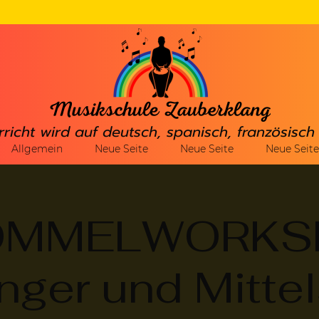
rricht wird auf deutsch, spanisch, französisc
Allgemein
Neue Seite
Neue Seite
Neue Seite
OMMELWORKS
nger und Mittel