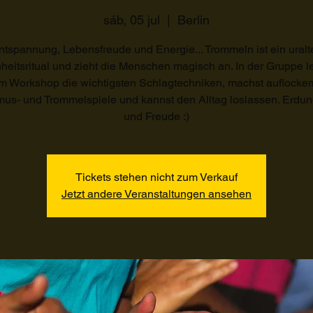
sáb, 05 jul
  |  
Berlin
ntspannung, Lebensfreude und Energie... Trommeln ist ein uralt
eitsritual und zieht die Menschen magisch an. In der Gruppe l
m Workshop die wichtigsten Schlagtechniken, machst auflocke
us- und Trommelspiele und kannst den Alltag loslassen. Erdung
und Freude :)
Tickets stehen nicht zum Verkauf
Jetzt andere Veranstaltungen ansehen