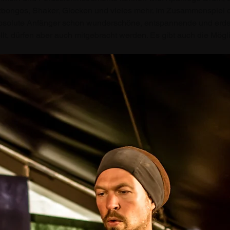
ongos, Shaker, Glocken und vieles mehr. Im Zusammenspiel de
bsolute Anfänger schon wunderschöne, entspannende und erde
t, dürfen aber auch mitgebracht werden. Es gibt auch die Mögl