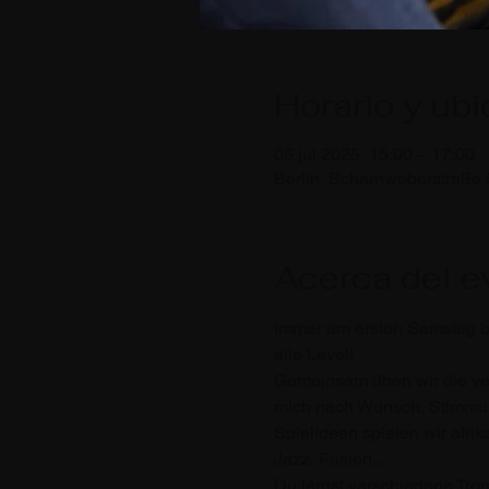
Horario y ub
05 jul 2025, 15:00 – 17:00
Berlin, Scharnweberstraße 
Acerca del e
Immer am ersten Samstag bi
alle Level!
Gemeinsam üben wir die ve
mich nach Wunsch, Stimmun
Spielideen spielen wir afr
Jazz, Fusion...  
Du lernst verschiedene Tr