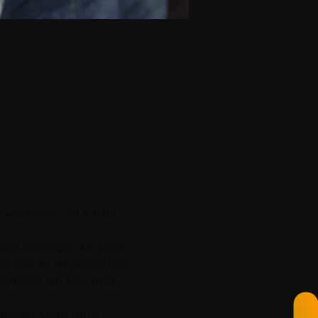
Erwachsene und Kinder, 
hmusübungen. Ich richte 
ßen Pool an Rhythmen und 
Rhythmen aus Pop, Rock, 
Djembé, Vegic Drum, 