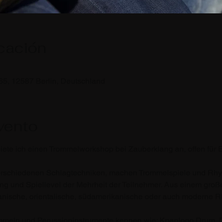
icación
65, 12587 Berlin, Deutschland
vento
ete ich einen Trommelworkshop bei Zauberklang an, offen für 
rschiedenen Schlagtechniken, machen Trommelspiele und Rhyt
g und Spiellevel der Mehrheit der Teilnehmer. Aus einem gro
ikanische, orientalische, südamerikanische oder auch moderne 
ommeln und Perussioninstrumente kennen wie: Kpanlogo Drum, 