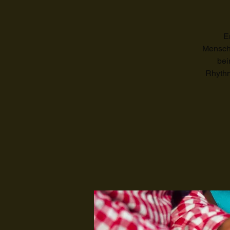
E
Menschh
bei
Rhythm