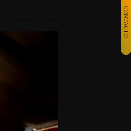
r unterschiedlichen 
CONTACTO
nde Musik kreieren.
ichkeit, Trommeln auszuleih