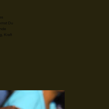
es
ernst Du
rnde
, Kraft