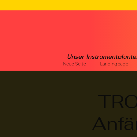
Unser Instrumentalunte
Neue Seite
Landingpage
TR
Anfä