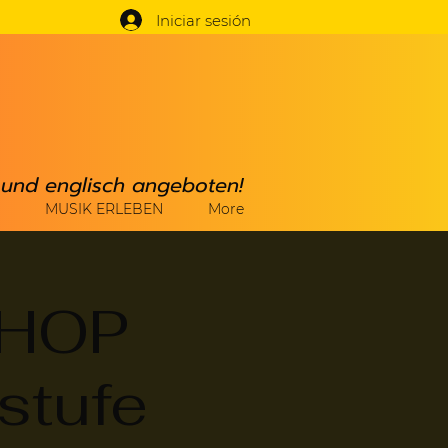
Iniciar sesión
h und englisch angeboten!
MUSIK ERLEBEN
More
HOP
stufe