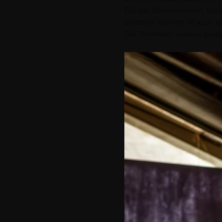
Conga, Basstrommeln, Holzb
Stimmen können oft auch a
Die Trommeln werden gestell