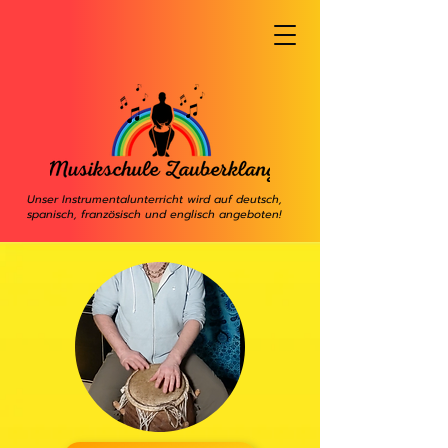
Unser Instrumentalunterricht wird auf deutsch,
spanisch, französisch und englisch angeboten!