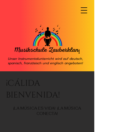
Unser Instrumentalunterricht wird auf deutsch,
spanisch, französisch und englisch angeboten!
¡Cálida
bienvenida!
¡LA MÚSICA ES VIDA! ¡LA MÚSICA
CONECTA!