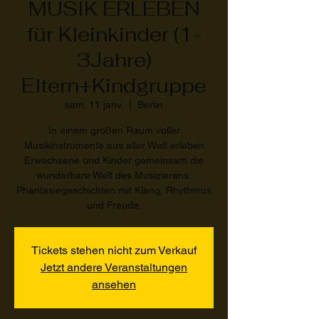
MUSIK ERLEBEN
für Kleinkinder (1-
3Jahre)
Eltern+Kindgruppe
sam. 11 janv.
  |  
Berlin
In einem großen Raum voller
Musikinstrumente aus aller Welt erleben
Erwachsene und Kinder gemeinsam die
wunderbare Welt des Musizierens.
Phantasiegeschichten mit Klang, Rhythmus
und Freude.
Tickets stehen nicht zum Verkauf
Jetzt andere Veranstaltungen
ansehen