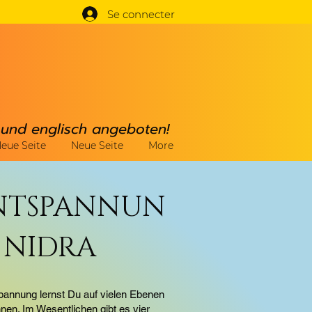
Se connecter
h und englisch angeboten!
eue Seite
Neue Seite
More
NTSPANNUN
 NIDRA
pannung lernst Du auf vielen Ebenen
nen. Im Wesentlichen gibt es vier