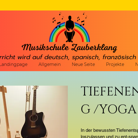
rricht wird auf deutsch, spanisch, französisc
Landingpage
Allgemein
Neue Seite
Projekte
N
TIEFENE
G /YOGA
In der bewussten Tiefenents
loszulassen und zu ent-span