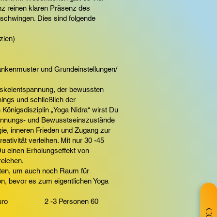
nz reinen klaren Präsenz des
schwingen. Dies sind folgende
zien)
dankenmuster und Grundeinstellungen/
Muskelentspannung, der bewussten
ings und schließlich der
Königsdisziplin „Yoga Nidra“ wirst Du
pannungs- und Bewusstseinszustände
rgie, inneren Frieden und Zugang zur
ativität verleihen. Mit nur 30 -45
u einen Erholungseffekt von
reichen.
uten, um auch noch Raum für
n, bevor es zum eigentlichen Yoga
 80 Euro 2 -3 Personen 60