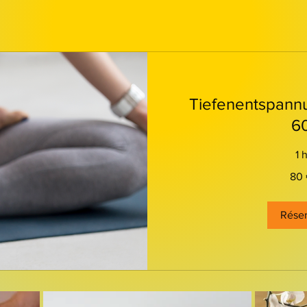
Tiefenentspann
6
1 
80
80 
euros
Réser