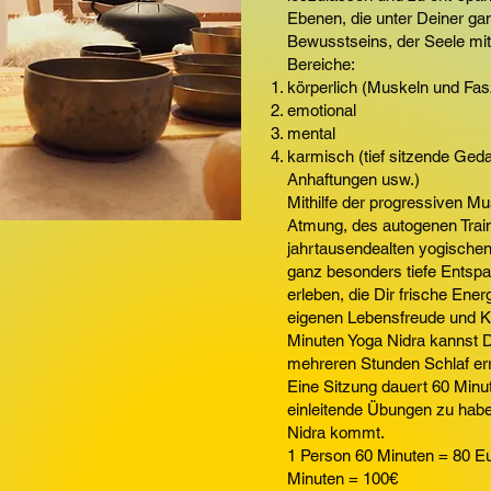
Ebenen, die unter Deiner ga
Bewusstseins, der Seele mit
Bereiche:
körperlich (Muskeln und Fas
emotional
mental
karmisch (tief sitzende Ge
Anhaftungen usw.)
Mithilfe der progressiven 
Atmung, des autogenen Train
jahrtausendealten yogischen 
ganz besonders tiefe Ents
erleben, die Dir frische Ene
eigenen Lebensfreude und Kre
Minuten Yoga Nidra kannst D
mehreren Stunden Schlaf er
Eine Sitzung dauert 60 Min
einleitende Übungen zu habe
Nidra kommt.
1 Person 60 Minuten =
Minuten = 100€