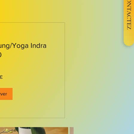
CONTACTEZ
ung/Yoga Indra
0
h
€
ver