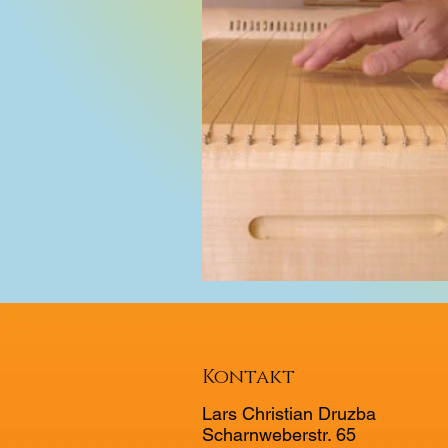
Kontakt
Lars Christian Druzba
Scharnweberstr. 65